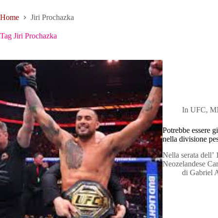
Home
Jiri Prochazka
Tag
Jiri Prochazka
In
UFC
,
M
Potrebbe essere gi
nella divisione p
Nella serata dell
Neozelandese Car
di
Gabriel 