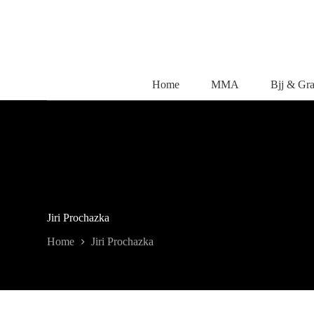
Salta
al
contenuto
Home
MMA
Bjj & Gr
Jiri Prochazka
Home
Jiri Prochazka