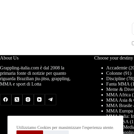
About Us
Choose your destiny
Grappling-italia.com è dal 2008 la
Accademie
(2
primaria fonte di notizie per quanto
Colonne
(91)
riguarda Brazilian jiu-jitsu, grappling,
Discipline
(78
MMA e sport di Lotta
Fanta MMA
(1
Meme & Diver
MMA Africa
(
MMA Asia & 
MMA Brasile 
MMA Europa
MMA Italia: In
MMA USA
(1
News & Medi
Utilizziamo Cookies per massimizzare l'esperienza utente.
PRO Grapplin