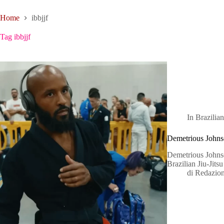
Home
ibbjjf
Tag
ibbjjf
In
Brazilian
Demetrious Johnso
Demetrious Johnso
Brazilian Jiu-Jit
di
Redazio