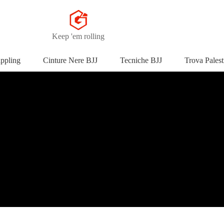
Keep 'em rolling
appling
Cinture Nere BJJ
Tecniche BJJ
Trova Palest