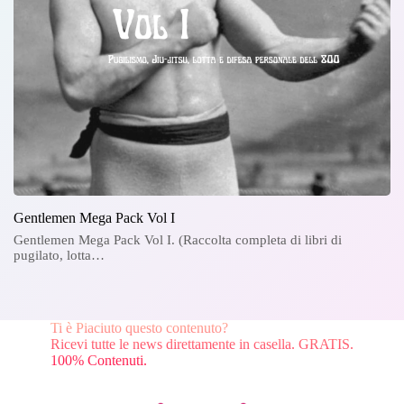
Gentlemen Mega Pack Vol I
Gentlemen Mega Pack Vol I. (Raccolta completa di libri di
pugilato, lotta…
Ti è Piaciuto questo contenuto?
Ricevi tutte le news direttamente in casella. GRATIS.
100% Contenuti.