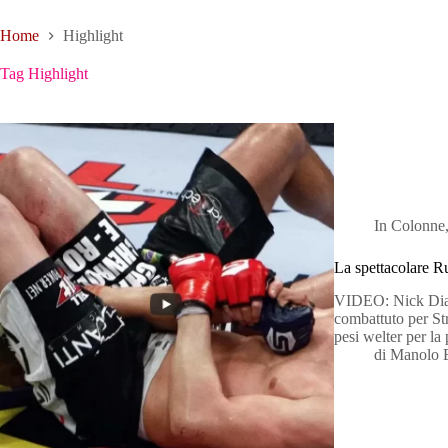
Home
Highlight
Tag
Highlight
In
Colonne
La spettacolare Ru
VIDEO: Nick Diaz 
combattuto per Str
pesi welter per l
di
Manolo 