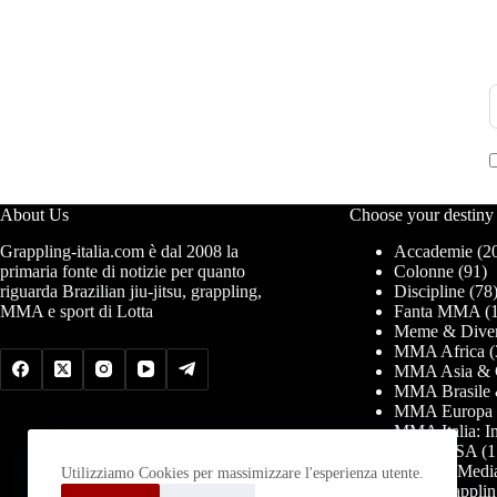
About Us
Choose your destiny
Grappling-italia.com è dal 2008 la
Accademie
(2
primaria fonte di notizie per quanto
Colonne
(91)
riguarda Brazilian jiu-jitsu, grappling,
Discipline
(78
MMA e sport di Lotta
Fanta MMA
(1
Meme & Diver
MMA Africa
(
MMA Asia & 
MMA Brasile 
MMA Europa
MMA Italia: In
MMA USA
(1
News & Medi
Utilizziamo Cookies per massimizzare l'esperienza utente.
PRO Grapplin