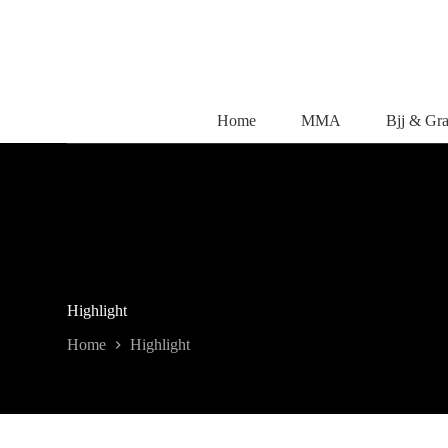
Salta
al
contenuto
Home
MMA
Bjj & Gr
Highlight
Home
Highlight