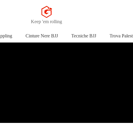
Keep 'em rolling
appling
Cinture Nere BJJ
Tecniche BJJ
Trova Palest