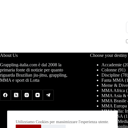
About Us
Choose your destiny
Grappling-italia.com è dal 2008 la
Accademie
(2
primaria fonte di notizie per quanto
Colonne
(91)
riguarda Brazilian jiu-jitsu, grappling,
Discipline
(78
MMA e sport di Lotta
Fanta MMA
(1
Meme & Diver
MMA Africa
(
MMA Asia & 
MMA Brasile 
MMA Europa
MMA Italia: In
MMA USA
(1
News & Medi
Utilizziamo Cookies per massimizzare l'esperienza utente.
PRO Grapplin