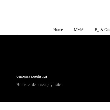
Salta
al
contenuto
Home
MMA
Bjj & Gr
demenza pugilistica
Home
demenza pugilistica