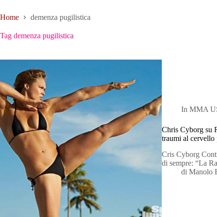
Home
demenza pugilistica
Tag
demenza pugilistica
In
MMA U
Chris Cyborg su R
traumi al cervello 
Cris Cyborg Contr
di sempre: “La R
di
Manolo 