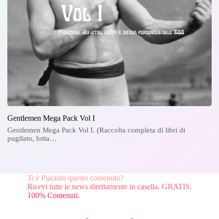
Gentlemen Mega Pack Vol I
Gentlemen Mega Pack Vol I. (Raccolta completa di libri di
pugilato, lotta…
Ti è Piaciuto questo contenuto?
Ricevi tutte le news direttamente in casella. GRATIS.
100% Contenuti.