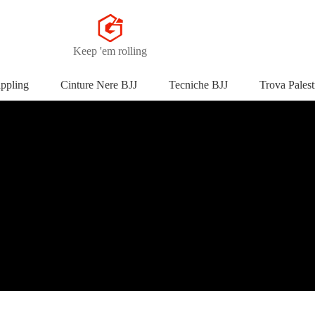
Keep 'em rolling
appling
Cinture Nere BJJ
Tecniche BJJ
Trova Palest