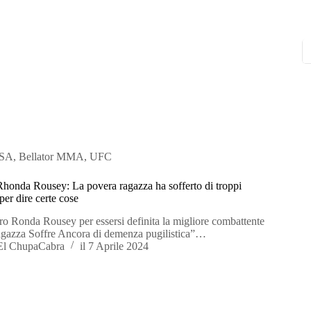
SA
,
Bellator MMA
,
UFC
honda Rousey: La povera ragazza ha sofferto di troppi
per dire certe cose
o Ronda Rousey per essersi definita la migliore combattente
agazza Soffre Ancora di demenza pugilistica”…
El ChupaCabra
il
7 Aprile 2024