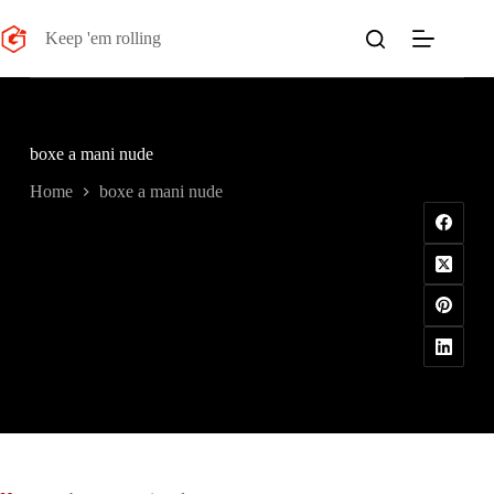
Salta
al
Keep 'em rolling
contenuto
boxe a mani nude
Home
boxe a mani nude