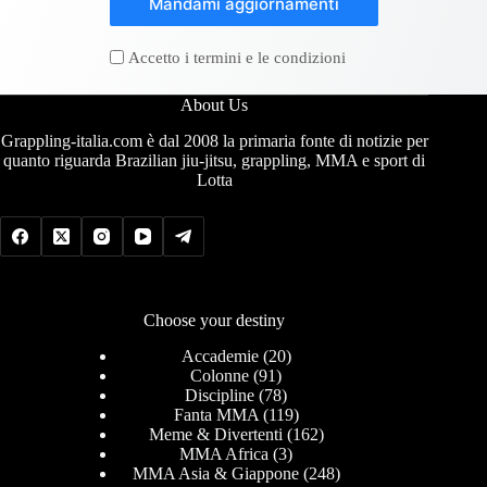
Mandami aggiornamenti
Accetto i termini e le condizioni
About Us
Grappling-italia.com è dal 2008 la primaria fonte di notizie per
quanto riguarda Brazilian jiu-jitsu, grappling, MMA e sport di
Lotta
Choose your destiny
Accademie
(20)
Colonne
(91)
Discipline
(78)
Fanta MMA
(119)
Meme & Divertenti
(162)
MMA Africa
(3)
MMA Asia & Giappone
(248)