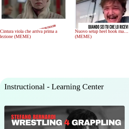
Cintura viola che arriva prima a
Nuovo setup heel hook ma…
lezione (MEME)
(MEME)
Instructional - Learning Center