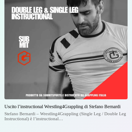
Uscito l’instructional Wrestling4Grappling di Stefano Bernardi
Stefano Bernardi – Wrestling4Grappling (Single Leg / Double Leg
Instructional) è l’instructional…