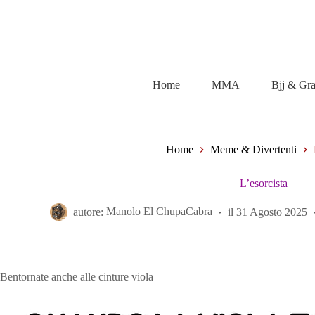
Salta
al
contenuto
Home
MMA
Bjj & Gr
Home
Meme & Divertenti
L’esorcista
autore:
Manolo El ChupaCabra
il
31 Agosto 2025
Bentornate anche alle cinture viola