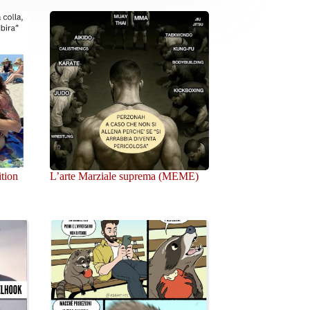
ition
L’arte Marziale suprema (MEME)