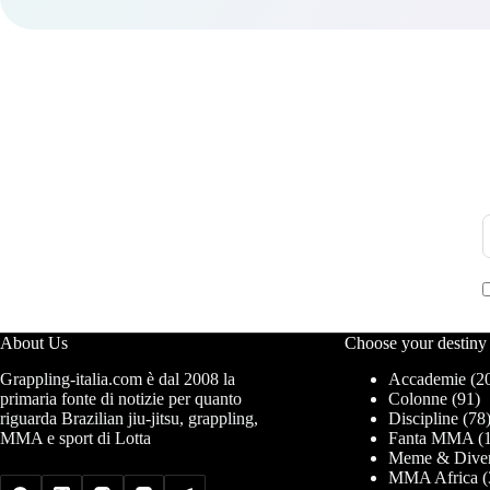
About Us
Choose your destiny
Grappling-italia.com è dal 2008 la
Accademie
(2
primaria fonte di notizie per quanto
Colonne
(91)
riguarda Brazilian jiu-jitsu, grappling,
Discipline
(78
MMA e sport di Lotta
Fanta MMA
(1
Meme & Diver
MMA Africa
(