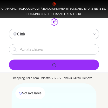
GRAPPLING-ITALIA.COM
NOVITÀ E AGGIORNAMENTI
TECNICHE
CINTURE NERE BJJ
LEARNING CENTER
SERVIZI PER PALESTRE
Città
Grappling-Italia.com Palestre >
>
>
>
Tribe Jiu Jitsu Genova
Not available