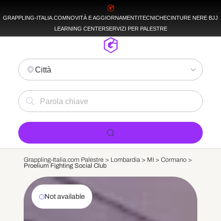
GRAPPLING-ITALIA.COM
NOVITÀ E AGGIORNAMENTI
TECNICHE
CINTURE NERE BJJ
LEARNING CENTER
SERVIZI PER PALESTRE
Città
Grappling-Italia.com Palestre >
Lombardia
>
MI
>
Cormano
>
Proelium Fighting Social Club
Not available