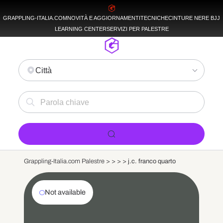
GRAPPLING-ITALIA.COM
NOVITÀ E AGGIORNAMENTI
TECNICHE
CINTURE NERE BJJ
LEARNING CENTER
SERVIZI PER PALESTRE
Città
Grappling-Italia.com Palestre >
>
>
>
j.c. franco quarto
Not available