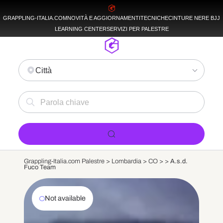
GRAPPLING-ITALIA.COM
NOVITÀ E AGGIORNAMENTI
TECNICHE
CINTURE NERE BJJ
LEARNING CENTER
SERVIZI PER PALESTRE
Città
Grappling-Italia.com Palestre >
Lombardia
>
CO
>
>
A.s.d.
Fuco Team
Not available