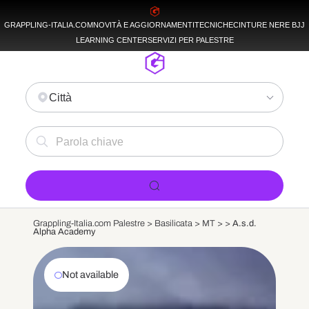
GRAPPLING-ITALIA.COM
NOVITÀ E AGGIORNAMENTI
TECNICHE
CINTURE NERE BJJ
LEARNING CENTER
SERVIZI PER PALESTRE
Città
Grappling-Italia.com Palestre >
Basilicata
>
MT
>
>
A.s.d.
Alpha Academy
Not available