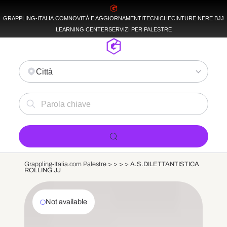
GRAPPLING-ITALIA.COM
NOVITÀ E AGGIORNAMENTI
TECNICHE
CINTURE NERE BJJ
LEARNING CENTER
SERVIZI PER PALESTRE
Città
Grappling-Italia.com Palestre >
>
>
>
A.S.DILETTANTISTICA
ROLLING JJ
Not available