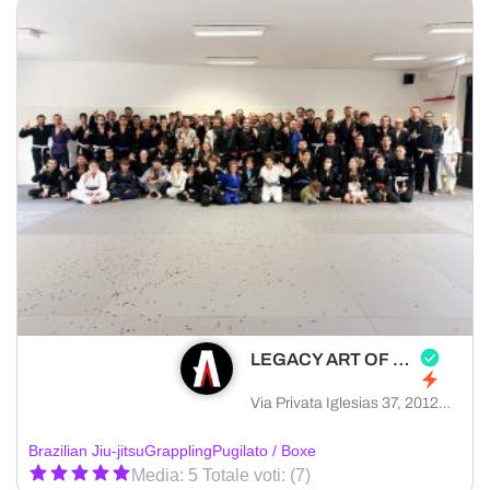
LEGACY ART OF FIGHTING
Via Privata Iglesias 37, 20128 Milano città metropolitana di Milano, Italia
Brazilian Jiu-jitsu
Grappling
Pugilato / Boxe
Media: 5 Totale voti: (7)