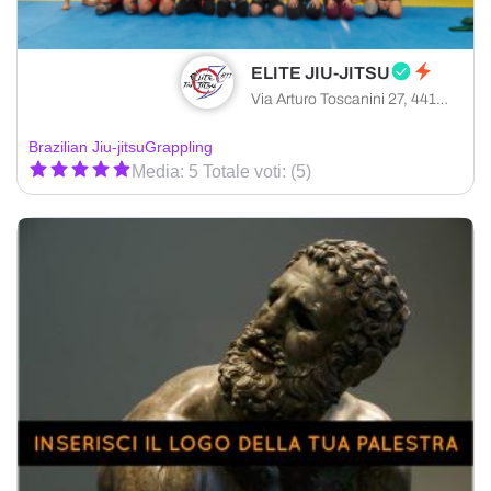
ELITE JIU-JITSU
Via Arturo Toscanini 27, 44124 Ferrara provincia di Ferrara, Italia
Brazilian Jiu-jitsu
Grappling
Media: 5 Totale voti: (5)