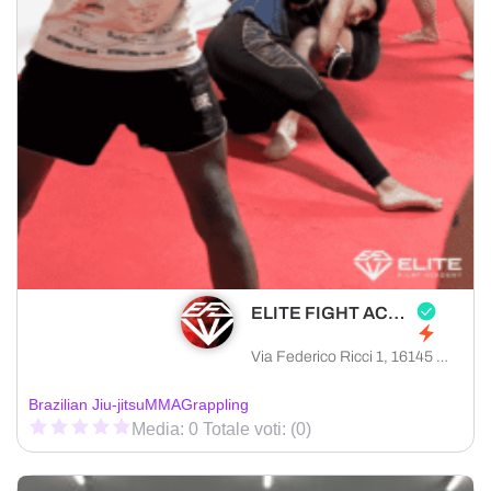
ELITE FIGHT ACADEMY
Via Federico Ricci 1, 16145 Genova città metropolitana di Genova, Italia
Brazilian Jiu-jitsu
MMA
Grappling
Media: 0 Totale voti: (0)