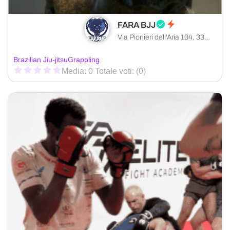
FARA BJJ
Via Pionieri dell'Aria 104, 33080 Roveredo in Piano provincia di Pordenone, Italia
Brazilian Jiu-jitsu
Grappling
Media: 0 Totale voti: (0)