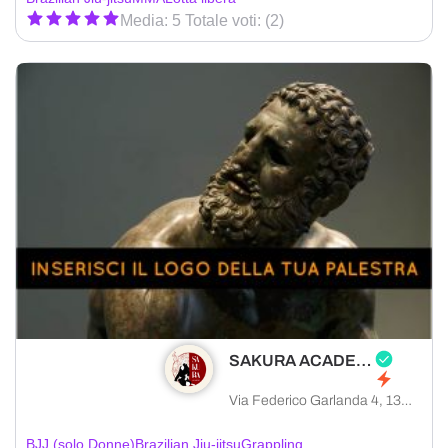
Media: 5 Totale voti: (2)
SAKURA ACADEMY
Via Federico Garlanda 4, 13900 Biella provincia di Biella, Italia
BJJ (solo Donne)
Brazilian Jiu-jitsu
Grappling