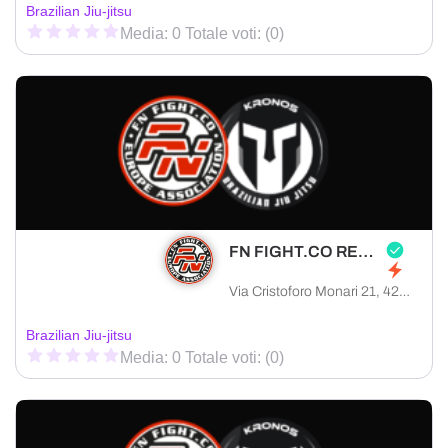
Brazilian Jiu-jitsu
Media: 0 Totale voti: (0)
FN FIGHT.CO REGGIO EMILIA
Via Cristoforo Monari 21, 42122 Reggio Emilia provincia di Reggio Emilia, Italia
Brazilian Jiu-jitsu
Media: 0 Totale voti: (0)