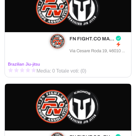
FN FIGHT.CO MANTOVA
Via Cesare Roda 19, 46010 Curtatone provincia di Mantova, Italia
Brazilian Jiu-jitsu
Media: 0 Totale voti: (0)