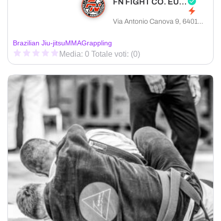
FN FIGHT CO. EUROPA
Via Antonio Canova 9, 64016 Sant'Egidio alla Vibrata provincia di Teramo, Italia
Brazilian Jiu-jitsu
MMA
Grappling
Media: 0 Totale voti: (0)