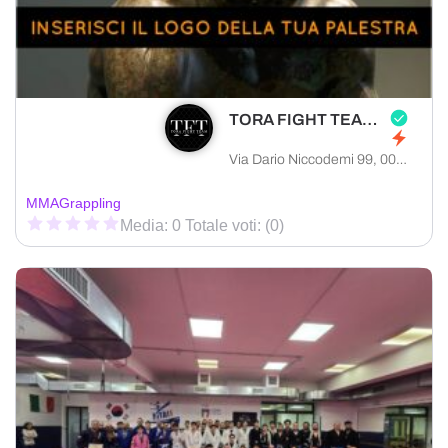
TORA FIGHT TEAM - MONTESACRO
Via Dario Niccodemi 99, 00137 Roma città metropolitana di Roma Capitale, Italia
MMA
Grappling
Media: 0 Totale voti: (0)