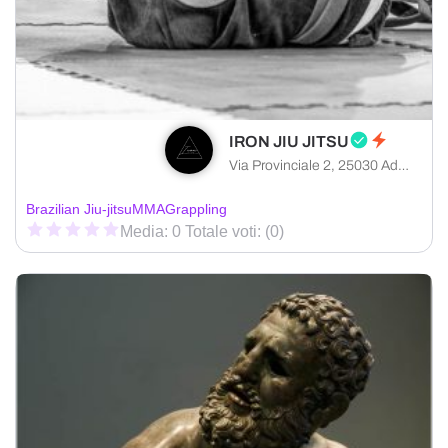
IRON JIU JITSU
Via Provinciale 2, 25030 Adro provincia di Brescia, Italia
Brazilian Jiu-jitsu
MMA
Grappling
Media: 0 Totale voti: (0)