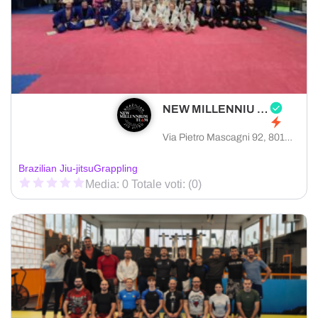
NEW MILLENNIU TEAM
Via Pietro Mascagni 92, 80128 Napoli città metropolitana di Napoli, Italia
Brazilian Jiu-jitsu
Grappling
Media: 0 Totale voti: (0)