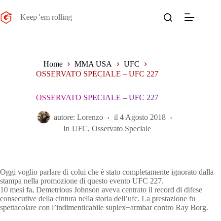
Salta
al
Keep 'em rolling
contenuto
Home
MMA USA
UFC
OSSERVATO SPECIALE – UFC 227
OSSERVATO SPECIALE – UFC 227
autore:
Lorenzo
il
4 Agosto 2018
In
UFC
,
Osservato Speciale
Oggi voglio parlare di colui che è stato completamente ignorato dalla
stampa nella promozione di questo evento UFC 227.
10 mesi fa, Demetrious Johnson aveva centrato il record di difese
consecutive della cintura nella storia dell’ufc. La prestazione fu
spettacolare con l’indimenticabile suplex+armbar contro Ray Borg.