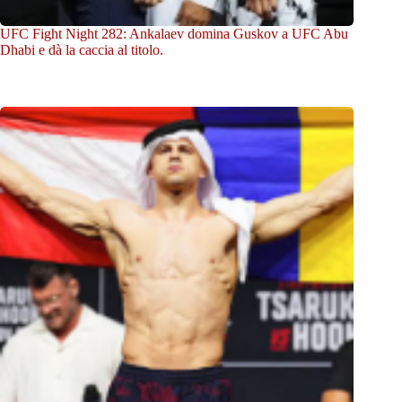
UFC Fight Night 282: Ankalaev domina Guskov a UFC Abu
Dhabi e dà la caccia al titolo.