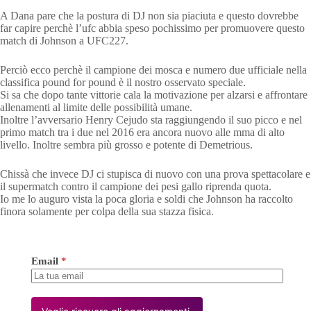
A Dana pare che la postura di DJ non sia piaciuta e questo dovrebbe
far capire perchè l’ufc abbia speso pochissimo per promuovere questo
match di Johnson a UFC227.
Perciò ecco perchè il campione dei mosca e numero due ufficiale nella
classifica pound for pound è il nostro osservato speciale.
Si sa che dopo tante vittorie cala la motivazione per alzarsi e affrontare
allenamenti al limite delle possibilità umane.
Inoltre l’avversario Henry Cejudo sta raggiungendo il suo picco e nel
primo match tra i due nel 2016 era ancora nuovo alle mma di alto
livello. Inoltre sembra più grosso e potente di Demetrious.
Chissà che invece DJ ci stupisca di nuovo con una prova spettacolare e
il supermatch contro il campione dei pesi gallo riprenda quota.
Io me lo auguro vista la poca gloria e soldi che Johnson ha raccolto
finora solamente per colpa della sua stazza fisica.
Email
*