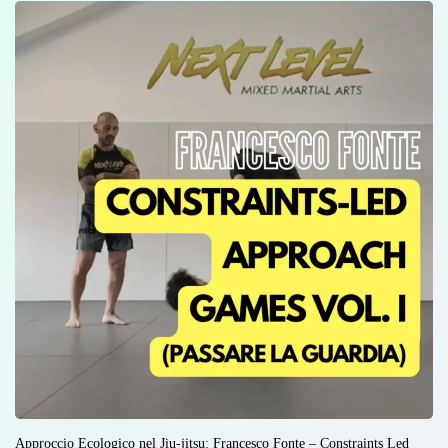
Approccio Ecologico nel Jiu-jitsu: Francesco Fonte – Constraints Led