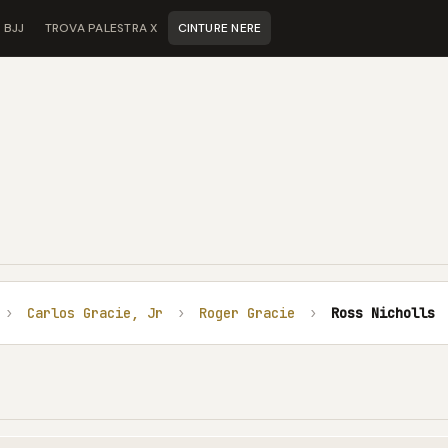
 BJJ
TROVA PALESTRA X
CINTURE NERE
›
Carlos Gracie, Jr
›
Roger Gracie
›
Ross Nicholls