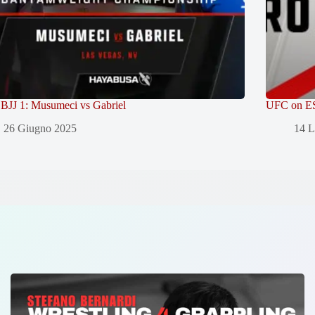
BJJ 1: Musumeci vs Gabriel
UFC on ES
26 Giugno 2025
14 L