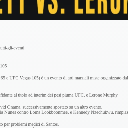
i-gli-eventi
 105
FC Vegas 105) è un evento di arti marziali miste organizzato dalla
 sfidante al titolo ad interim dei pesi piuma UFC, e Lerone Murphy.
avid Onama, successivamente spostato su un altro evento.
 Istela Nunes contro Loma Lookboonmee, e Kennedy Nzechukwu, rimpiazz
ato per problemi medici di Santos.