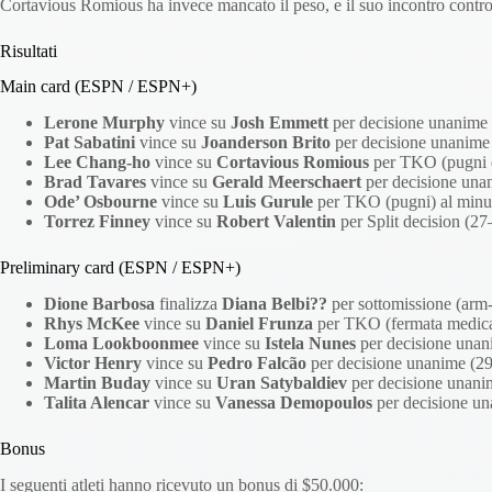
Cortavious Romious ha invece mancato il peso, e il suo incontro contr
Risultati
Main card (ESPN / ESPN+)
Lerone Murphy
vince su
Josh Emmett
per decisione unanime 
Pat Sabatini
vince su
Joanderson Brito
per decisione unanime
Lee Chang-ho
vince su
Cortavious Romious
per TKO (pugni e 
Brad Tavares
vince su
Gerald Meerschaert
per decisione una
Ode’ Osbourne
vince su
Luis Gurule
per TKO (pugni) al minut
Torrez Finney
vince su
Robert Valentin
per Split decision (2
Preliminary card (ESPN / ESPN+)
Dione Barbosa
finalizza
Diana Belbi??
per sottomissione (arm-
Rhys McKee
vince su
Daniel Frunza
per TKO (fermata medica)
Loma Lookboonmee
vince su
Istela Nunes
per decisione unan
Victor Henry
vince su
Pedro Falcão
per decisione unanime (29
Martin Buday
vince su
Uran Satybaldiev
per decisione unani
Talita Alencar
vince su
Vanessa Demopoulos
per decisione un
Bonus
I seguenti atleti hanno ricevuto un bonus di $50.000: