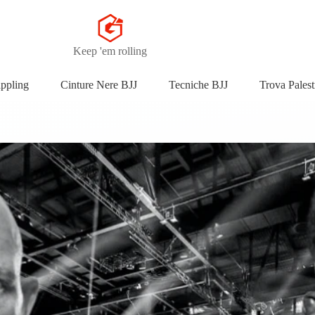
Keep 'em rolling
appling
Cinture Nere BJJ
Tecniche BJJ
Trova Palest