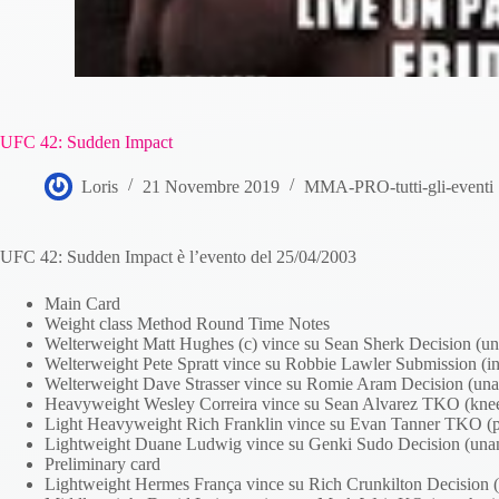
UFC 42: Sudden Impact
Loris
21 Novembre 2019
MMA-PRO-tutti-gli-eventi
UFC 42: Sudden Impact è l’evento del 25/04/2003
Main Card
Weight class Method Round Time Notes
Welterweight Matt Hughes (c) vince su Sean Sherk Decision (un
Welterweight Pete Spratt vince su Robbie Lawler Submission (in
Welterweight Dave Strasser vince su Romie Aram Decision (un
Heavyweight Wesley Correira vince su Sean Alvarez TKO (knee
Light Heavyweight Rich Franklin vince su Evan Tanner TKO (p
Lightweight Duane Ludwig vince su Genki Sudo Decision (unan
Preliminary card
Lightweight Hermes França vince su Rich Crunkilton Decision 