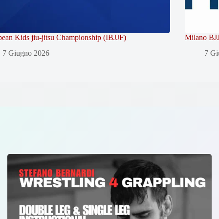
ean Kids jiu-jitsu Championship (IBJJF)
Milano BJJ
7 Giugno 2026
7 Gi