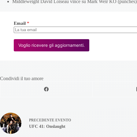
Middleweight David Loiseau vince su Mark Weir KO (punches)
Email
*
Voglio ricevere gli aggiornamenti.
Condividi il tuo amore
PRECEDENTE
EVENTO
UFC 41: Onslaught