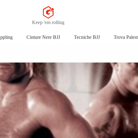
Keep 'em rolling
appling
Cinture Nere BJJ
Tecniche BJJ
Trova Palest