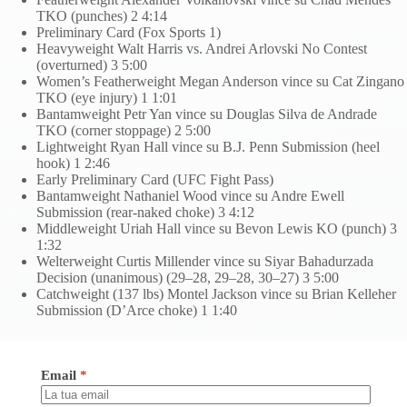
TKO (punches) 2 4:14
Preliminary Card (Fox Sports 1)
Heavyweight Walt Harris vs. Andrei Arlovski No Contest
(overturned) 3 5:00
Women’s Featherweight Megan Anderson vince su Cat Zingano
TKO (eye injury) 1 1:01
Bantamweight Petr Yan vince su Douglas Silva de Andrade
TKO (corner stoppage) 2 5:00
Lightweight Ryan Hall vince su B.J. Penn Submission (heel
hook) 1 2:46
Early Preliminary Card (UFC Fight Pass)
Bantamweight Nathaniel Wood vince su Andre Ewell
Submission (rear-naked choke) 3 4:12
Middleweight Uriah Hall vince su Bevon Lewis KO (punch) 3
1:32
Welterweight Curtis Millender vince su Siyar Bahadurzada
Decision (unanimous) (29–28, 29–28, 30–27) 3 5:00
Catchweight (137 lbs) Montel Jackson vince su Brian Kelleher
Submission (D’Arce choke) 1 1:40
Email
*