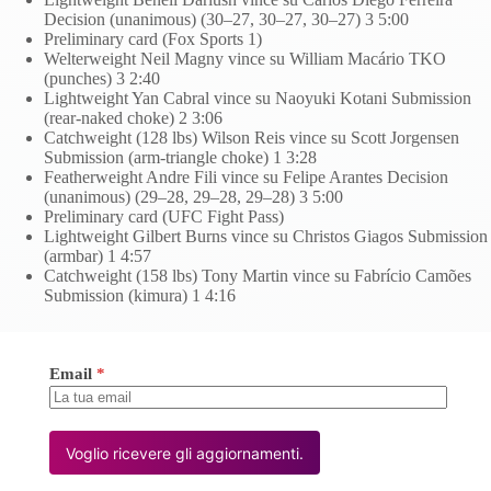
Decision (unanimous) (30–27, 30–27, 30–27) 3 5:00
Preliminary card (Fox Sports 1)
Welterweight Neil Magny vince su William Macário TKO
(punches) 3 2:40
Lightweight Yan Cabral vince su Naoyuki Kotani Submission
(rear-naked choke) 2 3:06
Catchweight (128 lbs) Wilson Reis vince su Scott Jorgensen
Submission (arm-triangle choke) 1 3:28
Featherweight Andre Fili vince su Felipe Arantes Decision
(unanimous) (29–28, 29–28, 29–28) 3 5:00
Preliminary card (UFC Fight Pass)
Lightweight Gilbert Burns vince su Christos Giagos Submission
(armbar) 1 4:57
Catchweight (158 lbs) Tony Martin vince su Fabrício Camões
Submission (kimura) 1 4:16
Email
*
Voglio ricevere gli aggiornamenti.