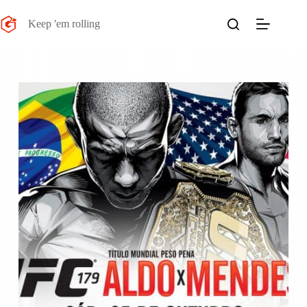
Salta
al
Keep 'em rolling
contenuto