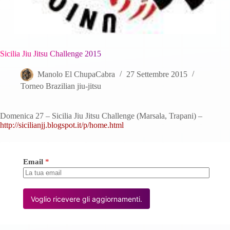
Sicilia Jiu Jitsu Challenge 2015
Manolo El ChupaCabra
27 Settembre 2015
Torneo Brazilian jiu-jitsu
Domenica 27 – Sicilia Jiu Jitsu Challenge (Marsala, Trapani) –
http://sicilianjj.blogspot.it/p/home.html
Email
*
Voglio ricevere gli aggiornamenti.