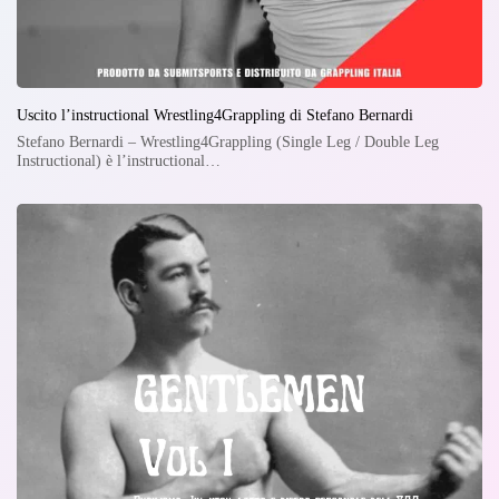
Uscito l’instructional Wrestling4Grappling di Stefano Bernardi
Stefano Bernardi – Wrestling4Grappling (Single Leg / Double Leg
Instructional) è l’instructional…