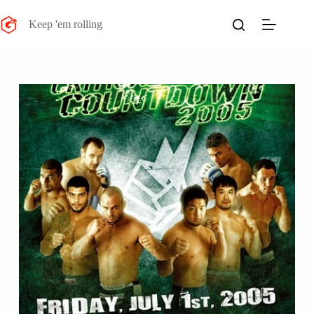
Salta
al
Keep 'em rolling
contenuto