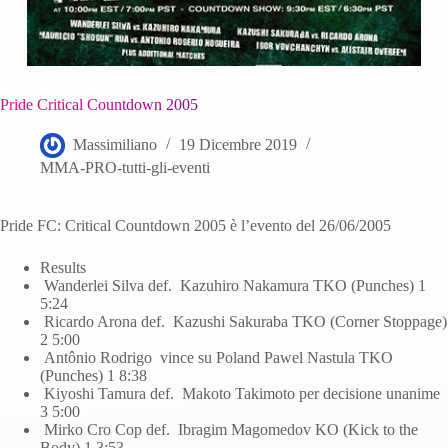
Pride Critical Countdown 2005
Massimiliano
19 Dicembre 2019
MMA-PRO-tutti-gli-eventi
Pride FC: Critical Countdown 2005 è l’evento del 26/06/2005
Results
Wanderlei Silva def. Kazuhiro Nakamura TKO (Punches) 1
5:24
Ricardo Arona def. Kazushi Sakuraba TKO (Corner Stoppage)
2 5:00
Antônio Rodrigo vince su Poland Pawel Nastula TKO
(Punches) 1 8:38
Kiyoshi Tamura def. Makoto Takimoto per decisione unanime
3 5:00
Mirko Cro Cop def. Ibragim Magomedov KO (Kick to the
Body) 1 3:53