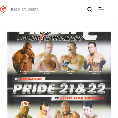
Salta
al
Keep 'em rolling
contenuto