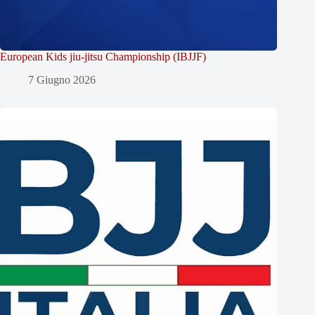
European Kids jiu-jitsu Championship (IBJJF)
7 Giugno 2026