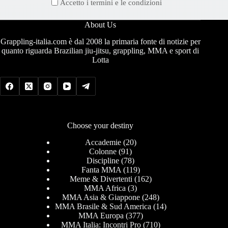
Accetto i termini e le condizioni
About Us
Grappling-italia.com è dal 2008 la primaria fonte di notizie per
quanto riguarda Brazilian jiu-jitsu, grappling, MMA e sport di
Lotta
Choose your destiny
Accademie
(20)
Colonne
(91)
Discipline
(78)
Fanta MMA
(119)
Meme & Divertenti
(162)
MMA Africa
(3)
MMA Asia & Giappone
(248)
MMA Brasile & Sud America
(14)
MMA Europa
(377)
MMA Italia: Incontri Pro
(710)