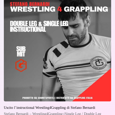
Uscito l’instructional Wrestling4Grappling di Stefano Bernardi
Stefano Bernardi – Wrestling4Grappling (Single Leg / Double Leg