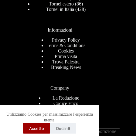
Tornei estero
(86)
Tornei in Italia
(428)
Informazioni
Privacy Policy
Terms & Conditions
Cookies
Prima visita
Trova Palestra
Breaking News
Company
La Redazione
Codice Etico
Contact
Help Center
Utilizziamo Cookies per massimizzare l'esperienza
Advertise
utente.
Ricevi le news via mail
Accetto
Declin9
Copyright © 2026 - Grappling-Italia.com in collaborazione