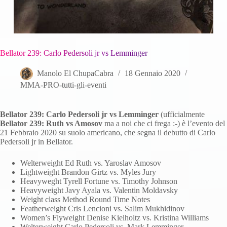
Bellator 239: Carlo Pedersoli jr vs Lemminger
Manolo El ChupaCabra
18 Gennaio 2020
MMA-PRO-tutti-gli-eventi
Bellator 239: Carlo Pedersoli jr vs Lemminger
(ufficialmente
Bellator 239: Ruth vs Amosov
ma a noi che ci frega :-) è l’evento del
21 Febbraio 2020 su suolo americano, che segna il debutto di Carlo
Pedersoli jr in Bellator.
Welterweight Ed Ruth vs. Yaroslav Amosov
Lightweight Brandon Girtz vs. Myles Jury
Heavyweght Tyrell Fortune vs. Timothy Johnson
Heavyweight Javy Ayala vs. Valentin Moldavsky
Weight class Method Round Time Notes
Featherweight Cris Lencioni vs. Salim Mukhidinov
Women’s Flyweight Denise Kielholtz vs. Kristina Williams
Welterweight Carlo Pedersoli vs. Mark Lemminger