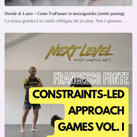
Davide di Luzio – Come TraPassare la mezzaguardia (inside passing)
La mezza guardia è la casella obbligata del jiu-jitsu. Non è glamour,…