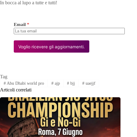
In bocca al lupo a tutte e tutti!
Email
*
Voglio ricevere gli aggiornamenti.
Tag
#
Abu Dhabi world pro
#
ajp
#
bjj
#
uaejjf
Articoli correlati