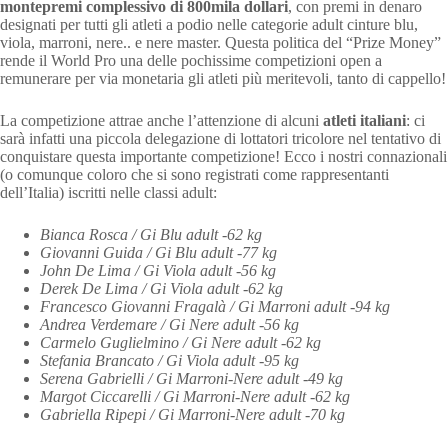
montepremi complessivo di 800mila dollari
, con premi in denaro
designati per tutti gli atleti a podio nelle categorie adult cinture blu,
viola, marroni, nere.. e nere master. Questa politica del “Prize Money”
rende il World Pro una delle pochissime competizioni open a
remunerare per via monetaria gli atleti più meritevoli, tanto di cappello!
La competizione attrae anche l’attenzione di alcuni
atleti italiani
: ci
sarà infatti una piccola delegazione di lottatori tricolore nel tentativo di
conquistare questa importante competizione! Ecco i nostri connazionali
(o comunque coloro che si sono registrati come rappresentanti
dell’Italia) iscritti nelle classi adult:
Bianca Rosca / Gi Blu adult -62 kg
Giovanni Guida / Gi Blu adult -77 kg
John De Lima / Gi Viola adult -56 kg
Derek De Lima / Gi Viola adult -62 kg
Francesco Giovanni Fragalà / Gi Marroni adult -94 kg
Andrea Verdemare / Gi Nere adult -56 kg
Carmelo Guglielmino / Gi Nere adult -62 kg
Stefania Brancato / Gi Viola adult -95 kg
Serena Gabrielli / Gi Marroni-Nere adult -49 kg
Margot Ciccarelli / Gi Marroni-Nere adult -62 kg
Gabriella Ripepi / Gi Marroni-Nere adult -70 kg