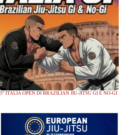
5° ITALIA OPEN DI BRAZILIAN JIU-JITSU GI E NO-GI