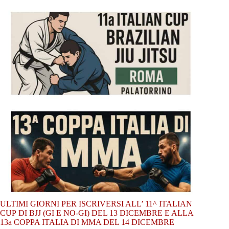
ULTIMI GIORNI PER ISCRIVERSI ALL’ 11^ ITALIAN
CUP DI BJJ (GI E NO-GI) DEL 13 DICEMBRE E ALLA
13a COPPA ITALIA DI MMA DEL 14 DICEMBRE