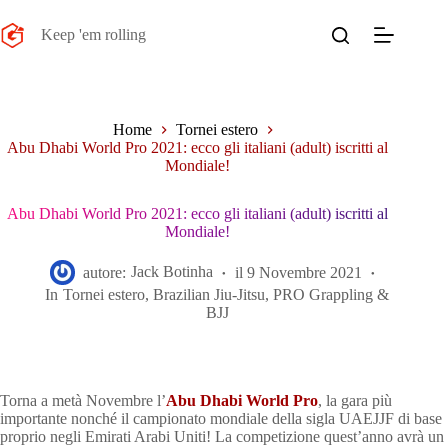
Salta
al
Keep 'em rolling
contenuto
Home
Tornei estero
Abu Dhabi World Pro 2021: ecco gli italiani (adult) iscritti al
Mondiale!
Abu Dhabi World Pro 2021: ecco gli italiani (adult) iscritti al
Mondiale!
autore:
Jack Botinha
il
9 Novembre 2021
In
Tornei estero
,
Brazilian Jiu-Jitsu
,
PRO Grappling &
BJJ
Torna a metà Novembre l’
Abu Dhabi World Pro
, la gara più
importante nonché il campionato mondiale della sigla UAEJJF di base
proprio negli Emirati Arabi Uniti! La competizione quest’anno avrà un