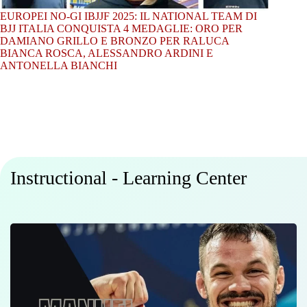
EUROPEI NO-GI IBJJF 2025: IL NATIONAL TEAM DI
BJJ ITALIA CONQUISTA 4 MEDAGLIE: ORO PER
DAMIANO GRILLO E BRONZO PER RALUCA
BIANCA ROSCA, ALESSANDRO ARDINI E
ANTONELLA BIANCHI
Instructional - Learning Center