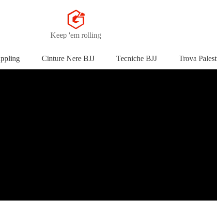
Keep 'em rolling
appling
Cinture Nere BJJ
Tecniche BJJ
Trova Palest