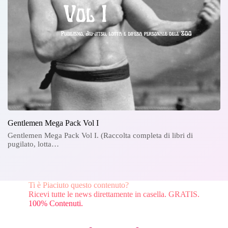
Gentlemen Mega Pack Vol I
Gentlemen Mega Pack Vol I. (Raccolta completa di libri di
pugilato, lotta…
Ti è Piaciuto questo contenuto?
Ricevi tutte le news direttamente in casella. GRATIS.
100% Contenuti.