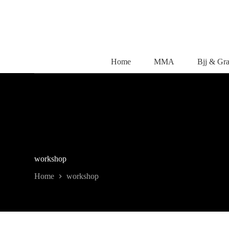
Salta
al
contenuto
Home
MMA
Bjj & Gr
workshop
Home
workshop