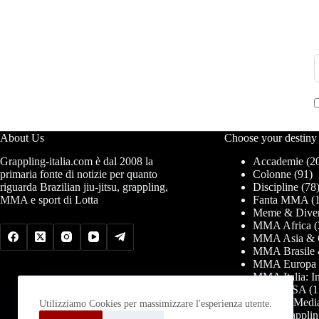
About Us
Choose your destiny
Grappling-italia.com è dal 2008 la
Accademie
(2
primaria fonte di notizie per quanto
Colonne
(91)
riguarda Brazilian jiu-jitsu, grappling,
Discipline
(78
MMA e sport di Lotta
Fanta MMA
(1
Meme & Diver
MMA Africa
(
MMA Asia & 
MMA Brasile 
MMA Europa
MMA Italia: In
MMA USA
(1
News & Medi
Utilizziamo Cookies per massimizzare l'esperienza utente.
PRO Grapplin