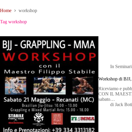
Home
workshop
Tag
workshop
In
Seminari
Workshop di BJJ,
Riceviamo e pu
CON IL MAESTRO
sabato…
di
Jack Bot