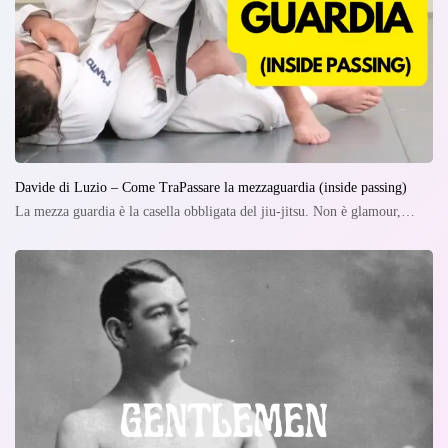
Davide di Luzio – Come TraPassare la mezzaguardia (inside passing)
La mezza guardia è la casella obbligata del jiu-jitsu. Non è glamour,…