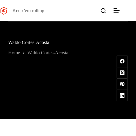
Salta
al
Keep 'em rolling
contenuto
Waldo Cortes-Acosta
Home
Waldo Cortes-Acosta