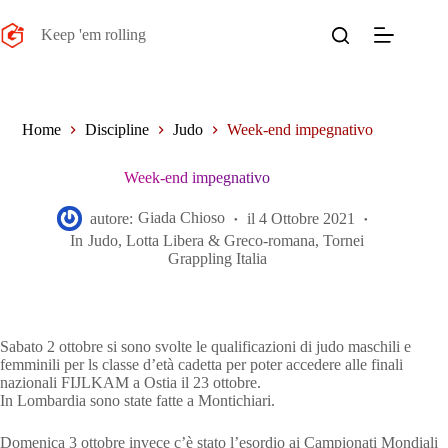
Salta
al
Keep 'em rolling
contenuto
Home
Discipline
Judo
Week-end impegnativo
Week-end impegnativo
autore:
Giada Chioso
il
4 Ottobre 2021
In
Judo
,
Lotta Libera & Greco-romana
,
Tornei
Grappling Italia
Sabato 2 ottobre si sono svolte le qualificazioni di judo maschili e
femminili per ls classe d’età cadetta per poter accedere alle finali
nazionali FIJLKAM a Ostia il 23 ottobre.
In Lombardia sono state fatte a Montichiari.
Domenica 3 ottobre invece c’è stato l’esordio ai Campionati Mondiali