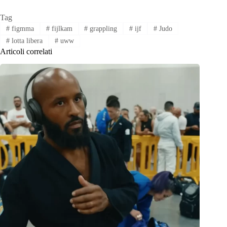
Tag
#
figmma
#
fijlkam
#
grappling
#
ijf
#
Judo
#
lotta libera
#
uww
Articoli correlati