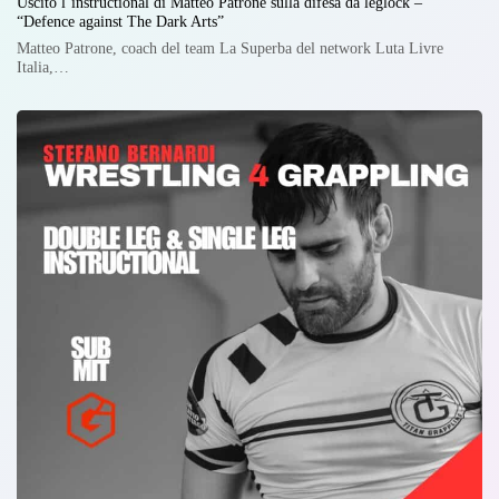
Uscito l’instructional di Matteo Patrone sulla difesa da leglock –
“Defence against The Dark Arts”
Matteo Patrone, coach del team La Superba del network Luta Livre
Italia,…