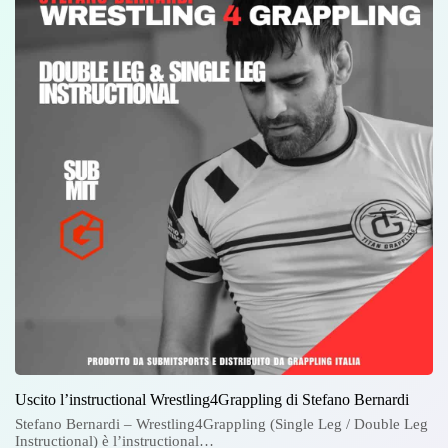
Uscito l’instructional Wrestling4Grappling di Stefano Bernardi
Stefano Bernardi – Wrestling4Grappling (Single Leg / Double Leg
Instructional) è l’instructional…