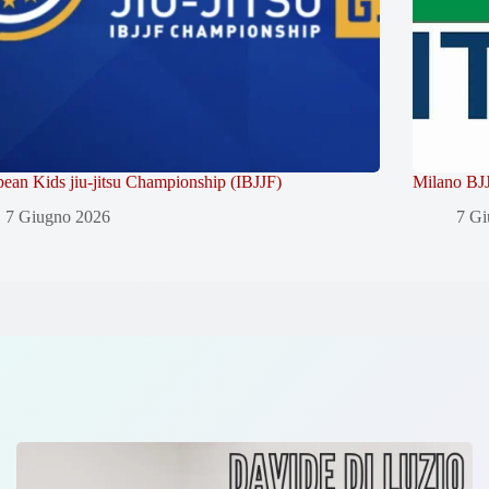
ean Kids jiu-jitsu Championship (IBJJF)
Milano BJJ
7 Giugno 2026
7 Gi