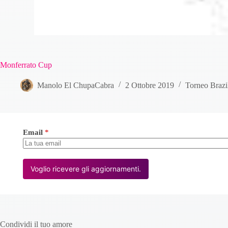
Monferrato Cup
Manolo El ChupaCabra
2 Ottobre 2019
Torneo Brazil
Email
*
Voglio ricevere gli aggiornamenti.
Condividi il tuo amore