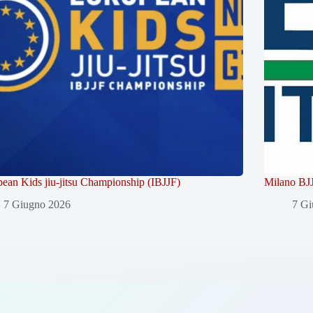
ean Kids jiu-jitsu Championship (IBJJF)
Milano BJJ
7 Giugno 2026
7 Gi