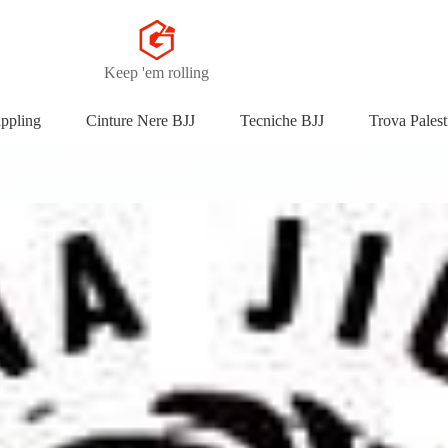
Keep 'em rolling
appling
Cinture Nere BJJ
Tecniche BJJ
Trova Palest