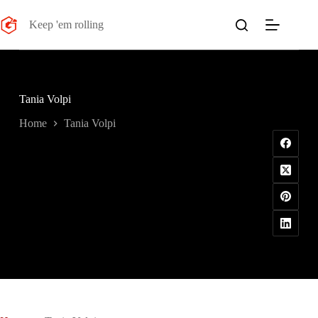
Salta
al
Keep 'em rolling
contenuto
Tania Volpi
Home
Tania Volpi