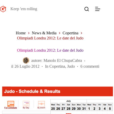
Salta
al
Keep 'em rolling
contenuto
Home
News & Media
Copertina
Olimpiadi Londra 2012: Le date del Judo
Olimpiadi Londra 2012: Le date del Judo
autore:
Manolo El ChupaCabra
il
26 Luglio 2012
In
Copertina
,
Judo
6 commenti