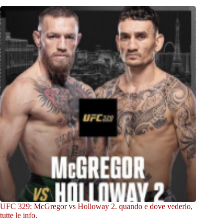
UFC 329: McGregor vs Holloway 2. quando e dove vederlo,
tutte le info.