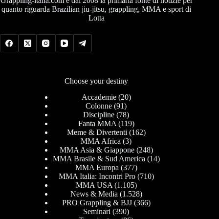
Grappling-italia.com è dal 2008 la primaria fonte di notizie per
quanto riguarda Brazilian jiu-jitsu, grappling, MMA e sport di
Lotta
Choose your destiny
Accademie
(20)
Colonne
(91)
Discipline
(78)
Fanta MMA
(119)
Meme & Divertenti
(162)
MMA Africa
(3)
MMA Asia & Giappone
(248)
MMA Brasile & Sud America
(14)
MMA Europa
(377)
MMA Italia: Incontri Pro
(710)
MMA USA
(1.105)
News & Media
(1.528)
PRO Grappling & BJJ
(366)
Seminari
(390)