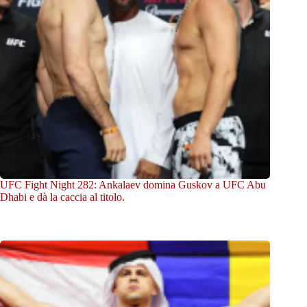
UFC Fight Night 282: Ankalaev domina Guskov a UFC Abu
Dhabi e dà la caccia al titolo.