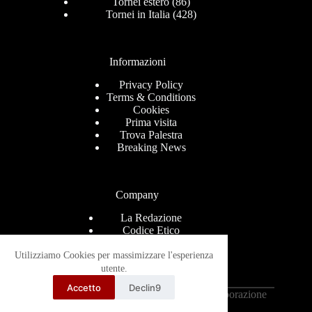
Tornei estero
(86)
Tornei in Italia
(428)
Informazioni
Privacy Policy
Terms & Conditions
Cookies
Prima visita
Trova Palestra
Breaking News
Company
La Redazione
Codice Etico
Contact
Help Center
Utilizziamo Cookies per massimizzare l'esperienza
Advertise
utente.
Ricevi le news via mail
Accetto
Declin9
Copyright © 2026 - Grappling-Italia.com in collaborazione
con
TantraMarketing.it