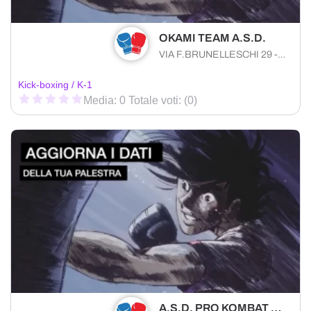
OKAMI TEAM A.S.D.
VIA F.BRUNELLESCHI 29 - S.MARIA AL BAGNO Nardò (LE) 73050 , Puglia
Kick-boxing / K-1
Media: 0 Totale voti: (0)
A.S.D. PRO KOMBAT BARLETTA