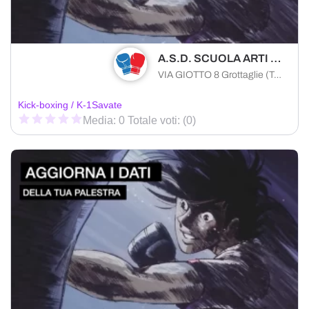
A.S.D. SCUOLA ARTI ORIENTALI
VIA GIOTTO 8 Grottaglie (TA) 74023 , Puglia
Kick-boxing / K-1
Savate
Media: 0 Totale voti: (0)