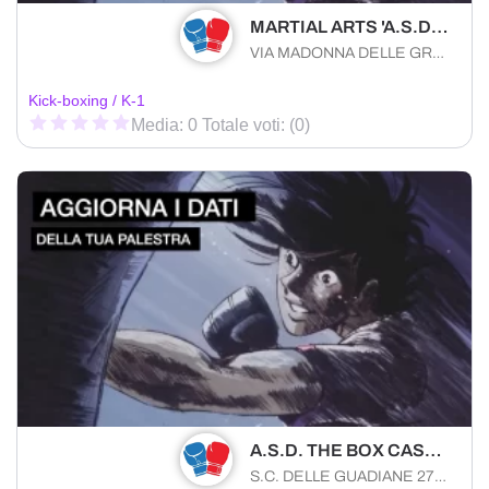
MARTIAL ARTS 'A.S.D. SILHOUETTE'
VIA MADONNA DELLE GRAZIE 113/C Taranto (TA) 74122 , Puglia
Kick-boxing / K-1
Media: 0 Totale voti: (0)
A.S.D. THE BOX CASTELLANA GROTTE
S.C. DELLE GUADIANE 27/A Castellana Grotte (BA) 70013 , Puglia