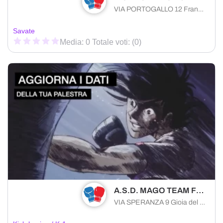
VIA PORTOGALLO 12 Francavilla Fontana (BR) 72021 , Puglia
Savate
Media: 0 Totale voti: (0)
A.S.D. MAGO TEAM FIGHT CLUB
VIA SPERANZA 9 Gioia del Colle (BA) 70023 , Puglia