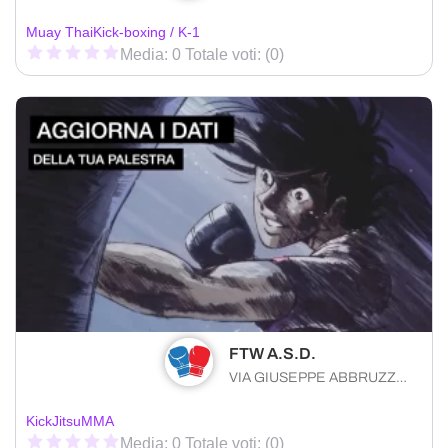
Muay Thai
Kick-boxing / K-1
Media: 0 Totale voti: (0)
FTW A.S.D.
VIA GIUSEPPE ABBRUZZESE 7 Bitetto (BA) 70020 , Puglia
KickJitsu
MMA
Media: 0 Totale voti: (0)