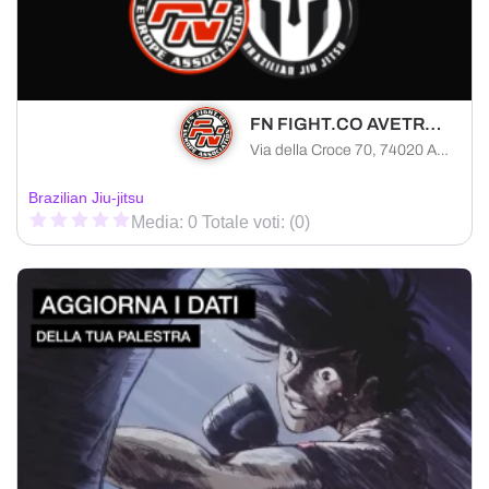
FN FIGHT.CO AVETRANA
Via della Croce 70, 74020 Avetrana provincia di Taranto, Italia
Brazilian Jiu-jitsu
Media: 0 Totale voti: (0)