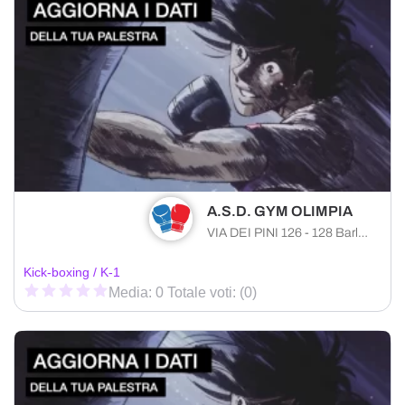
A.S.D. GYM OLIMPIA
VIA DEI PINI 126 - 128 Barletta (BT) 76121 , Puglia
Kick-boxing / K-1
Media: 0 Totale voti: (0)