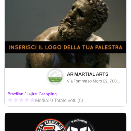
AR MARTIAL ARTS
Via Tommaso Moro 22, 70033 Corato città metropolitana di Bari, Italia
Brazilian Jiu-jitsu
Grappling
Media: 0 Totale voti: (0)