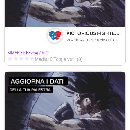
VICTORIOUS FIGHTERS TEAM A.S.D.
VIA OFANTO 5 Nardò (LE) 73048 , Puglia
MMA
Kick-boxing / K-1
Media: 0 Totale voti: (0)