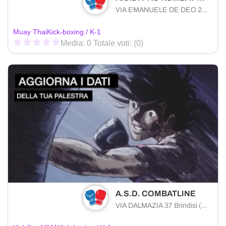
VIA EMANUELE DE DEO 27 Barletta (BT) 76121 , Puglia
Muay Thai
Kick-boxing / K-1
Media: 0 Totale voti: (0)
A.S.D. COMBATLINE
VIA DALMAZIA 37 Brindisi (BR) 72100 , Puglia