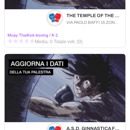
THE TEMPLE OF THE EAGLES A.S.D.
VIA PAOLO BAFFI 15 ZONA P Gravina in Puglia (BA) 70024 , Puglia
Muay Thai
Kick-boxing / K-1
Media: 0 Totale voti: (0)
A.S.D. GINNASTICA FRANCAVILLA