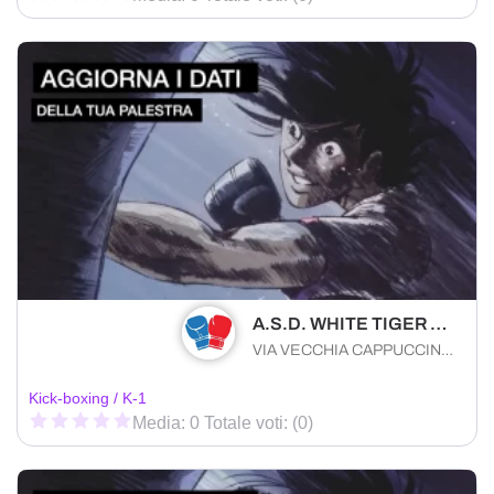
A.S.D. WHITE TIGER PUGLIA
VIA VECCHIA CAPPUCCINI 52 Bitonto (BA) 70032 , Puglia
Kick-boxing / K-1
Media: 0 Totale voti: (0)