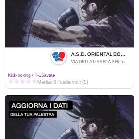
A.S.D. ORIENTAL BOXING ACADEMY
VIA DELLA LIBERTÀ 2 Brindisi (BR) 72100 , Puglia
Kick-boxing / K-1
Savate
Media: 0 Totale voti: (0)