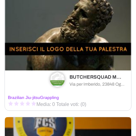
BUTCHERSQUAD MMA&TRAINING
Via per Imberido, 23848 Oggiono LC, Italia
Brazilian Jiu-jitsu
Grappling
Media: 0 Totale voti: (0)