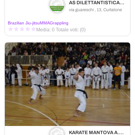
AS DILETTANTISTICA LOTTATORI MANTOVA
via guareschi , 13, Curtatone
Brazilian Jiu-jitsu
MMA
Grappling
Media: 0 Totale voti: (0)
KARATE MANTOVA A.S.DILETTANTISTICA