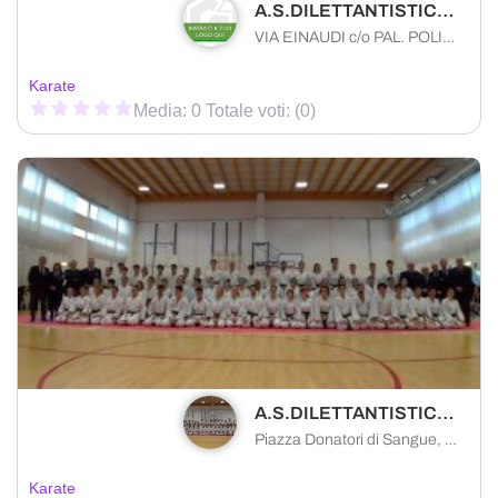
A.S.DILETTANTISTICA KARATE TEAM 1999
VIA EINAUDI c/o PAL. POLIVALENTE, snc, Porto Mantovano
Karate
Media: 0 Totale voti: (0)
A.S.DILETTANTISTICA LEONI KARATE TEAM
Piazza Donatori di Sangue, 1, 41036 Medolla MO, Italia
Karate