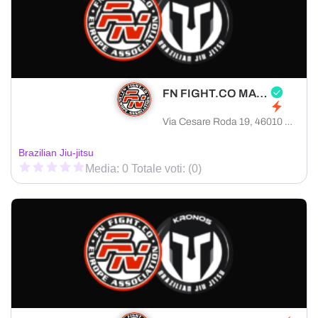
FN FIGHT.CO MANTOVA
Via Cesare Roda 19, 46010 Curtatone provincia di Mantova, Italia
Brazilian Jiu-jitsu
Media: 0 Totale voti: (0)