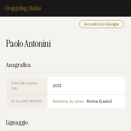
Grappling Italia
Accedi con Google
Paolo Antonini
Anagrafica
CINTURA NERA
2013
DAL
Aeterna Ju-jitsu
· Roma (Lazio)
SI ALLENA PRESSO
Lignaggio