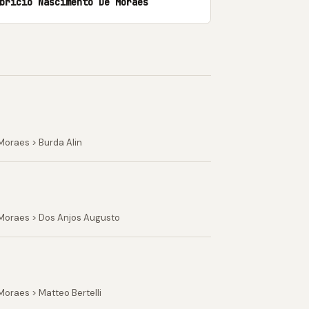
bricio Nascimento De Moraes
Moraes > Burda Alin
 Moraes > Dos Anjos Augusto
oraes > Matteo Bertelli