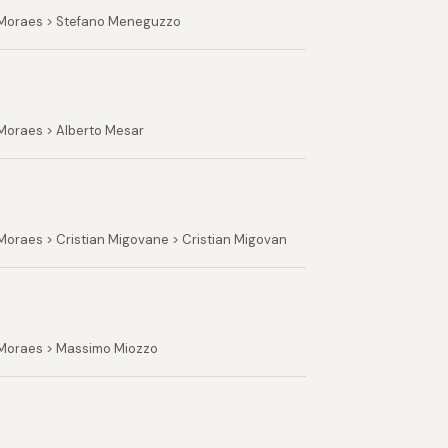
e Moraes > Stefano Meneguzzo
Moraes > Alberto Mesar
Moraes > Cristian Migovane > Cristian Migovan
 Moraes > Massimo Miozzo