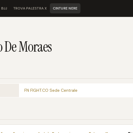
 BJJ
TROVA PALESTRA X
CINTURE NERE
o De Moraes
FN FIGHT.CO Sede Centrale