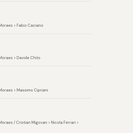
 Moraes > Fabio Caciano
Moraes > Davide Chito
Moraes > Massimo Cipriani
raes / Cristian Migovan > Nicola Ferrari >