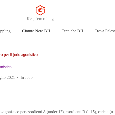
Keep 'em rolling
appling
Cinture Nere BJJ
Tecniche BJJ
Trova Palest
o per il judo agonistico
onistico
glio 2021
In
Judo
ico-agonistico per esordienti A (under 13), esordienti B (u.15), cadetti (