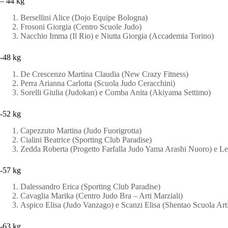
– 44 kg
Bersellini Alice (Dojo Equipe Bologna)
Frosoni Giorgia (Centro Scuole Judo)
Nacchio Imma (Il Rio) e Niutta Giorgia (Accademia Torino)
-48 kg
De Crescenzo Martina Claudia (New Crazy Fitness)
Perra Arianna Carlotta (Scuola Judo Ceracchini)
Sorelli Giulia (Judokan) e Comba Anita (Akiyama Settimo)
-52 kg
Capezzuto Martina (Judo Fuorigrotta)
Cialini Beatrice (Sporting Club Paradise)
Zedda Roberta (Progetto Farfalla Judo Yama Arashi Nuoro) e Le
-57 kg
Dalessandro Erica (Sporting Club Paradise)
Cavaglia Marika (Centro Judo Bra – Arti Marziali)
Aspico Elisa (Judo Vanzago) e Scanzi Elisa (Shentao Scuola Arti
-63 kg