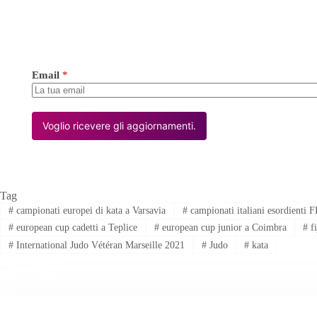
Email
*
Voglio ricevere gli aggiornamenti.
Tag
#
campionati europei di kata a Varsavia
#
campionati italiani esordienti
#
european cup cadetti a Teplice
#
european cup junior a Coimbra
#
f
#
International Judo Vétéran Marseille 2021
#
Judo
#
kata