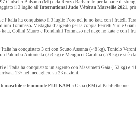
97 Cinisello Balsamo (MI) e da Renzo Barbarotto per la parte di streng
giato il 3 luglio all’
International Judo Vétéran Marseille 2021
, pr
e l’Italia ha conquistato il 3 luglio l’oro nel ju no kata con i fratelli
nini Tommaso. Medaglia d’argento per la coppia Ferretti Yuri e Giani Co
 no kata, Collini Mauro e Rondinini Tommaso nel nage no kata e con i fra
L’Italia ha conquistato 3 ori con Scutto Assunta (-48 kg), Toniolo Vero
n Palumbo Antonietta (-63 kg) e Mengucci Carolina (-78 kg) e si è clas
ti
e l’Italia ha conquistato un argento con Massimetti Gaia (-52 kg) e 4 
 arrivata 13^ nel medagliere su 23 nazioni.
enti maschile e femminile FIJLKAM
a Ostia (RM) al PalaPellicone.