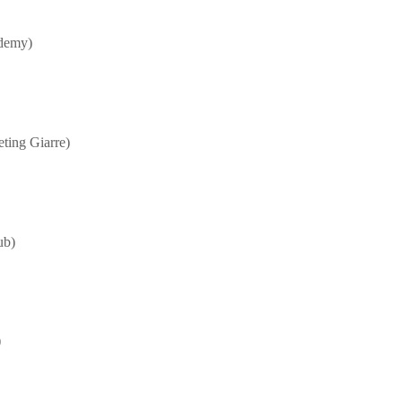
ademy)
eting Giarre)
ub)
)