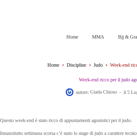
Salta
al
contenuto
Home
MMA
Bjj & Gr
Home
Discipline
Judo
Week-end ricc
Week-end ricco per il judo ag
autore:
Giada Chioso
il
5 Lu
Questo week-end è stato ricco di appuntamenti agonistici per il judo.
Innanzitutto settimana scorsa c’è stato lo stage di judo a carattere tecn