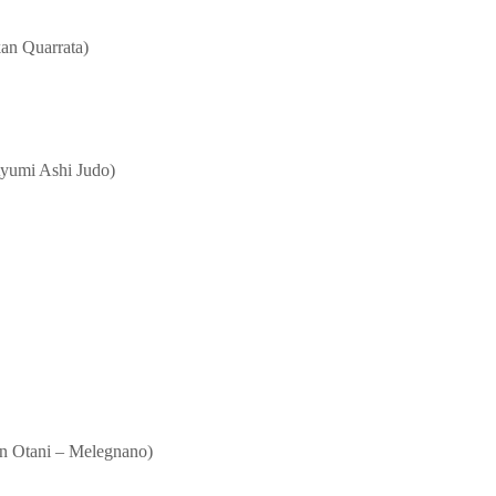
an Quarrata)
Ayumi Ashi Judo)
en Otani – Melegnano)