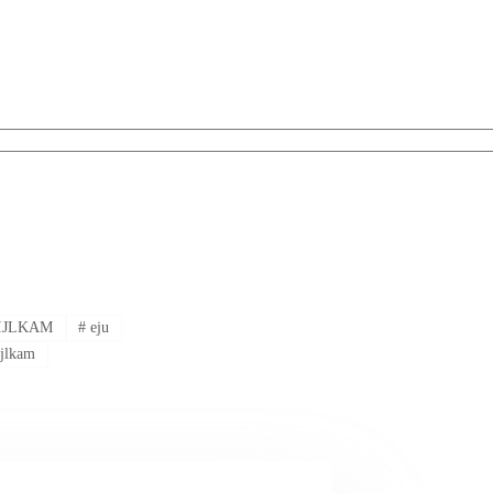
 FIJLKAM
#
eju
ijlkam