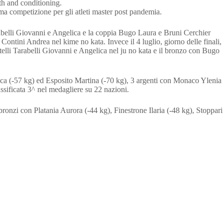
th and conditioning.
ima competizione per gli atleti master post pandemia.
 Tarabelli Giovanni e Angelica e la coppia Bugo Laura e Bruni Cerchier
ntini Andrea nel kime no kata. Invece il 4 luglio, giorno delle finali,
telli Tarabelli Giovanni e Angelica nel ju no kata e il bronzo con Bugo
nica (-57 kg) ed Esposito Martina (-70 kg), 3 argenti con Monaco Ylenia
sificata 3^ nel medagliere su 22 nazioni.
bronzi con Platania Aurora (-44 kg), Finestrone Ilaria (-48 kg), Stoppari