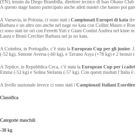
(TN), tenuto da Diego Brambilla, direttore tecnico di Isao Okano Club 
A questo stage hanno partecipato anche atleti master che hanno poi gareg
A Varsavia, in Polonia, ci sono stati i
Campionati Europei di kata
dov
Barbara e un altro oro anche nel nage no kata con Collini Mauro e Rondi
ci sono stati tre ori con Ferretti Yuri e Giani Contini Andrea nel kime
Laura e Bruni Cerchier Barbara nel ju no kata.
A Coimbra, in Portogallo, c’è stata la
European Cup per gli junior
. 
(-52 kg), Simone Aversa (-60 kg), e Tavano Asya (+78 kg) e 2 bronzi co
A Teplice, in Repubblica Ceca, c’è stata la
European Cup per i cadet
Emma (-52 kg) e Solina Stefania (-57 kg). Con questi risultati l’Italia è
A livello nazionale invece ci sono stati i
Campionati Italiani Esordi
Classifica
Categorie maschili
-38 kg