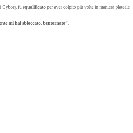
ui Cyborg fu
squalificato
per aver colpito più volte in maniera plateale
te mi hai sbloccato, bentornato”
.