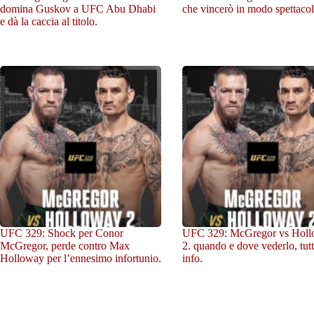
domina Guskov a UFC Abu Dhabi
che vincerò in modo spettacol
e dà la caccia al titolo.
UFC 329: Shock per Conor
UFC 329: McGregor vs Hol
McGregor, perde contro Max
2. quando e dove vederlo, tutt
Holloway per l’ennesimo infortunio.
info.