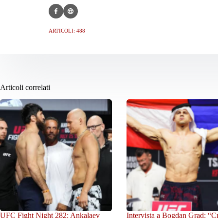
ARTICOLI: 488
Articoli correlati
UFC Fight Night 282: Ankalaev
Intervista a Bogdan Grad: “C