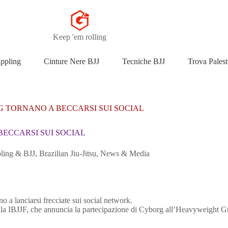
Keep 'em rolling
appling
Cinture Nere BJJ
Tecniche BJJ
Trova Palest
 TORNANO A BECCARSI SUI SOCIAL
ECCARSI SUI SOCIAL
ling & BJJ
,
Brazilian Jiu-Jitsu
,
News & Media
o a lanciarsi frecciate sui social network.
la IBJJF, che annuncia la partecipazione di Cyborg all’Heavyweight Gr