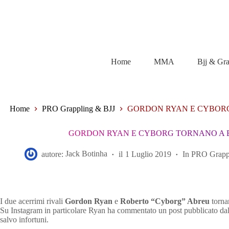
Salta
al
contenuto
Home
MMA
Bjj & Gr
Home
PRO Grappling & BJJ
GORDON RYAN E CYBORG
GORDON RYAN E CYBORG TORNANO A B
autore:
Jack Botinha
il
1 Luglio 2019
In
PRO Grapp
I due acerrimi rivali
Gordon Ryan
e
Roberto “Cyborg” Abreu
tornan
Su Instagram in particolare Ryan ha commentato un post pubblicato dal
salvo infortuni.