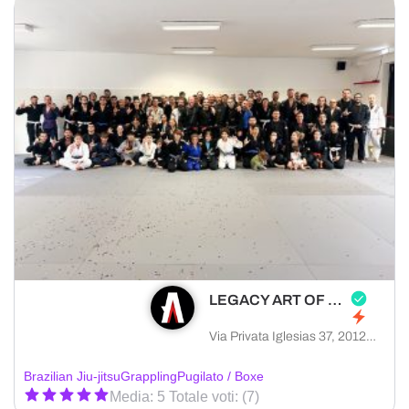
LEGACY ART OF FIGHTING
Via Privata Iglesias 37, 20128 Milano città metropolitana di Milano, Italia
Brazilian Jiu-jitsu
Grappling
Pugilato / Boxe
Media: 5 Totale voti: (7)