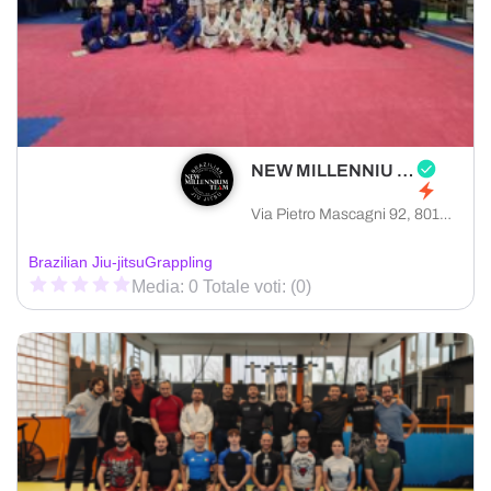
NEW MILLENNIU TEAM
Via Pietro Mascagni 92, 80128 Napoli città metropolitana di Napoli, Italia
Brazilian Jiu-jitsu
Grappling
Media: 0 Totale voti: (0)