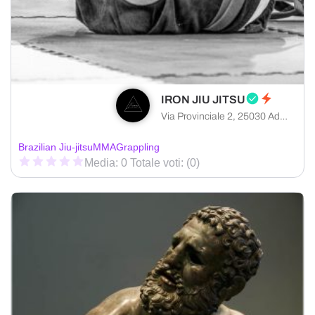
IRON JIU JITSU
Via Provinciale 2, 25030 Adro provincia di Brescia, Italia
Brazilian Jiu-jitsu
MMA
Grappling
Media: 0 Totale voti: (0)