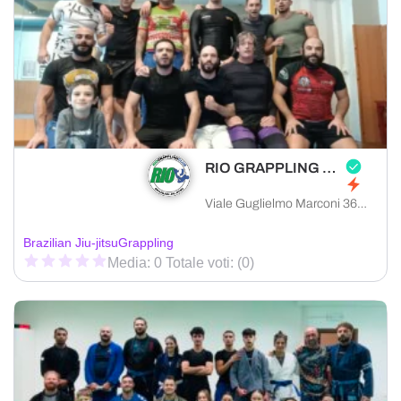
RIO GRAPPLING CLUB PRATO
Viale Guglielmo Marconi 36, 59100 Prato provincia di Prato, Italia
Brazilian Jiu-jitsu
Grappling
Media: 0 Totale voti: (0)