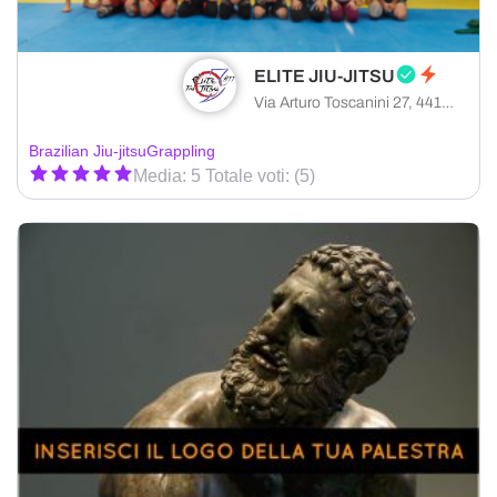
ELITE JIU-JITSU
Via Arturo Toscanini 27, 44124 Ferrara provincia di Ferrara, Italia
Brazilian Jiu-jitsu
Grappling
Media: 5 Totale voti: (5)