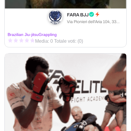
FARA BJJ
Via Pionieri dell'Aria 104, 33080 Roveredo in Piano provincia di Pordenone, Italia
Brazilian Jiu-jitsu
Grappling
Media: 0 Totale voti: (0)