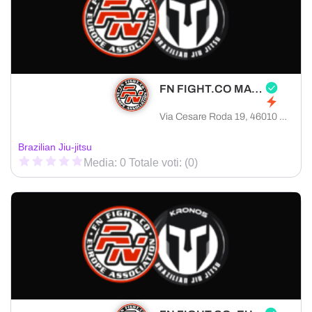
FN FIGHT.CO MANTOVA
Via Cesare Roda 19, 46010 Curtatone provincia di Mantova, Italia
Brazilian Jiu-jitsu
Media: 0 Totale voti: (0)