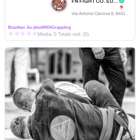
FN FIGHT CO. EUROPA
Via Antonio Canova 9, 64016 Sant'Egidio alla Vibrata provincia di Teramo, Italia
Brazilian Jiu-jitsu
MMA
Grappling
Media: 0 Totale voti: (0)