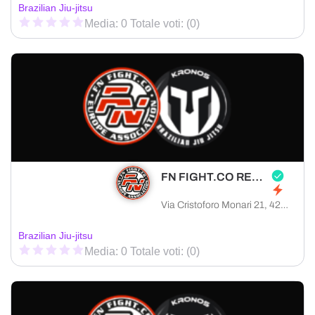
Brazilian Jiu-jitsu
Media: 0 Totale voti: (0)
FN FIGHT.CO REGGIO EMILIA
Via Cristoforo Monari 21, 42122 Reggio Emilia provincia di Reggio Emilia, Italia
Brazilian Jiu-jitsu
Media: 0 Totale voti: (0)