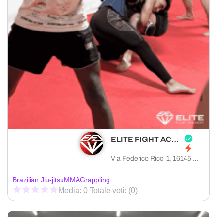
ELITE FIGHT ACADEMY
Via Federico Ricci 1, 16145 Genova città metropolitana di Genova, Italia
Brazilian Jiu-jitsu
MMA
Grappling
Media: 0 Totale voti: (0)