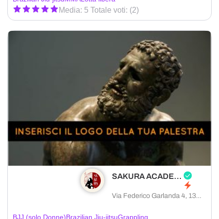
Media: 5 Totale voti: (2)
SAKURA ACADEMY
Via Federico Garlanda 4, 13900 Biella provincia di Biella, Italia
BJJ (solo Donne)
Brazilian Jiu-jitsu
Grappling