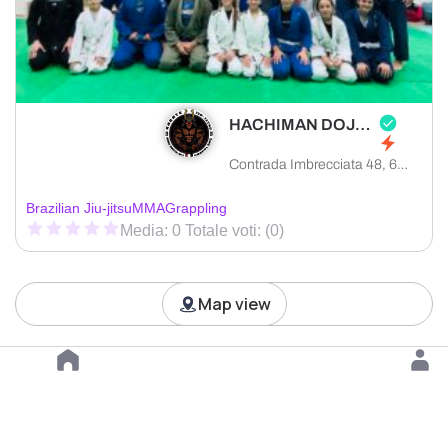
HACHIMAN DOJO ASD
Contrada Imbrecciata 48, 62010 Montefano provincia di Macerata, Italia
Brazilian Jiu-jitsu
MMA
Grappling
Media: 0 Totale voti: (0)
Map view
Load more