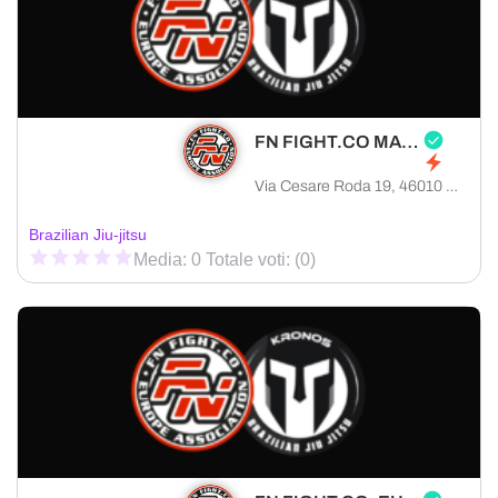
FN FIGHT.CO MANTOVA
Via Cesare Roda 19, 46010 Curtatone provincia di Mantova, Italia
Brazilian Jiu-jitsu
Media: 0 Totale voti: (0)