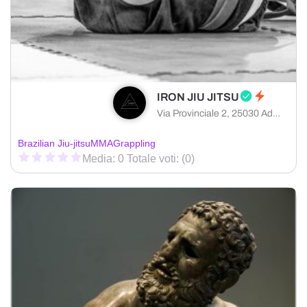
IRON JIU JITSU
Via Provinciale 2, 25030 Adro provincia di Brescia, Italia
Brazilian Jiu-jitsu
MMA
Grappling
Media: 0 Totale voti: (0)