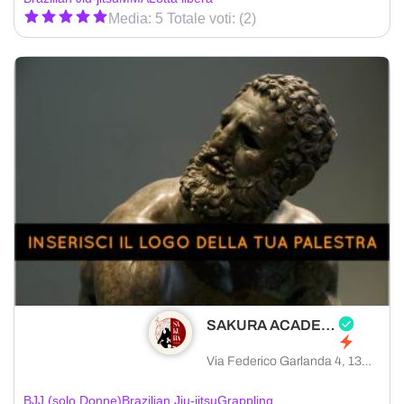
Media: 5 Totale voti: (2)
SAKURA ACADEMY
Via Federico Garlanda 4, 13900 Biella provincia di Biella, Italia
BJJ (solo Donne)
Brazilian Jiu-jitsu
Grappling