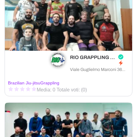
RIO GRAPPLING CLUB PRATO
Viale Guglielmo Marconi 36, 59100 Prato provincia di Prato, Italia
Brazilian Jiu-jitsu
Grappling
Media: 0 Totale voti: (0)