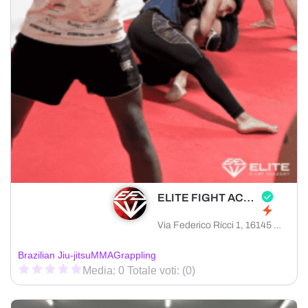
ELITE FIGHT ACADEMY
Via Federico Ricci 1, 16145 Genova città metropolitana di Genova, Italia
Brazilian Jiu-jitsu
MMA
Grappling
Media: 0 Totale voti: (0)