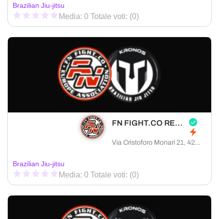
Brazilian Jiu-jitsu
Media: 0 Totale voti: (0)
FN FIGHT.CO REGGIO EMILIA
Via Cristoforo Monari 21, 42122 Reggio Emilia provincia di Reggio Emilia, Italia
Brazilian Jiu-jitsu
Media: 0 Totale voti: (0)