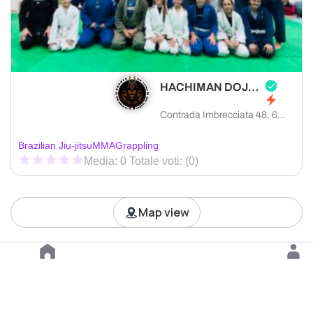
HACHIMAN DOJO ASD
Contrada Imbrecciata 48, 62010 Montefano provincia di Macerata, Italia
Brazilian Jiu-jitsu
MMA
Grappling
Media: 0 Totale voti: (0)
Map view
Load more