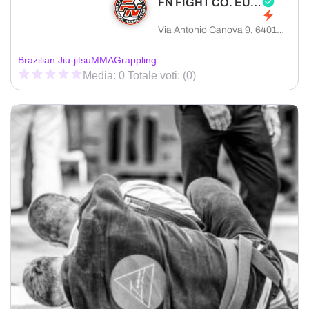
FN FIGHT CO. EUROPA
Via Antonio Canova 9, 64016 Sant'Egidio alla Vibrata provincia di Teramo, Italia
Brazilian Jiu-jitsu
MMA
Grappling
Media: 0 Totale voti: (0)