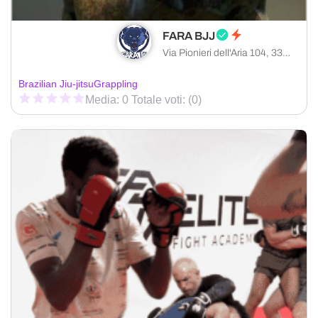
FARA BJJ
Via Pionieri dell'Aria 104, 33080 Roveredo in Piano provincia di Pordenone, Italia
Brazilian Jiu-jitsu
Grappling
Media: 0 Totale voti: (0)