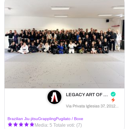
LEGACY ART OF FIGHTING
Via Privata Iglesias 37, 20128 Milano città metropolitana di Milano, Italia
Brazilian Jiu-jitsu
Grappling
Pugilato / Boxe
Media: 5 Totale voti: (7)