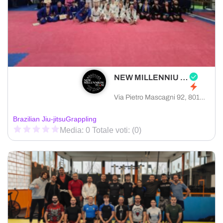
NEW MILLENNIU TEAM
Via Pietro Mascagni 92, 80128 Napoli città metropolitana di Napoli, Italia
Brazilian Jiu-jitsu
Grappling
Media: 0 Totale voti: (0)