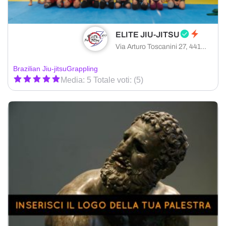
ELITE JIU-JITSU
Via Arturo Toscanini 27, 44124 Ferrara provincia di Ferrara, Italia
Brazilian Jiu-jitsu
Grappling
Media: 5 Totale voti: (5)