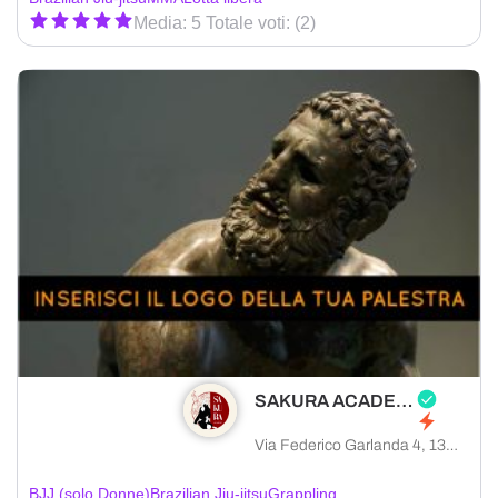
Media: 5 Totale voti: (2)
SAKURA ACADEMY
Via Federico Garlanda 4, 13900 Biella provincia di Biella, Italia
BJJ (solo Donne)
Brazilian Jiu-jitsu
Grappling