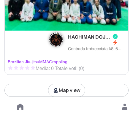
HACHIMAN DOJO ASD
Contrada Imbrecciata 48, 62010 Montefano provincia di Macerata, Italia
Brazilian Jiu-jitsu
MMA
Grappling
Media: 0 Totale voti: (0)
Map view
Load more