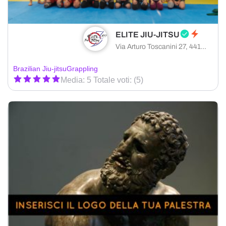
ELITE JIU-JITSU
Via Arturo Toscanini 27, 44124 Ferrara provincia di Ferrara, Italia
Brazilian Jiu-jitsu
Grappling
Media: 5 Totale voti: (5)