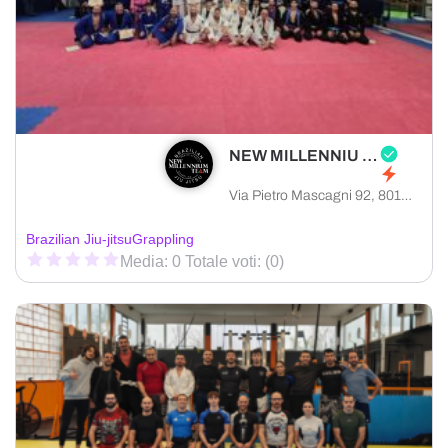
NEW MILLENNIU TEAM
Via Pietro Mascagni 92, 80128 Napoli città metropolitana di Napoli, Italia
Brazilian Jiu-jitsu
Grappling
Media: 0 Totale voti: (0)