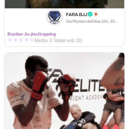
FARA BJJ
Via Pionieri dell'Aria 104, 33080 Roveredo in Piano provincia di Pordenone, Italia
Brazilian Jiu-jitsu
Grappling
Media: 0 Totale voti: (0)