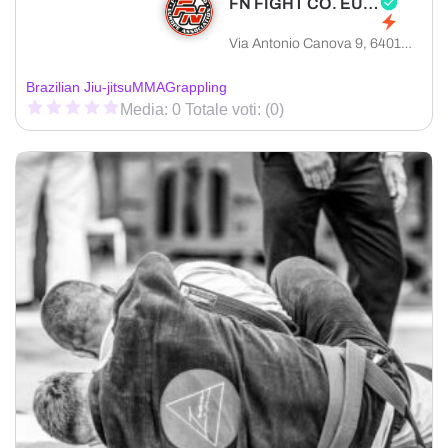
FN FIGHT CO. EUROPA
Via Antonio Canova 9, 64016 Sant'Egidio alla Vibrata provincia di Teramo, Italia
Brazilian Jiu-jitsu
MMA
Grappling
Media: 0 Totale voti: (0)