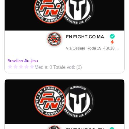
FN FIGHT.CO MANTOVA
Via Cesare Roda 19, 46010 Curtatone provincia di Mantova, Italia
Brazilian Jiu-jitsu
Media: 0 Totale voti: (0)