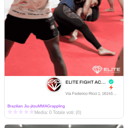
ELITE FIGHT ACADEMY
Via Federico Ricci 1, 16145 Genova città metropolitana di Genova, Italia
Brazilian Jiu-jitsu
MMA
Grappling
Media: 0 Totale voti: (0)