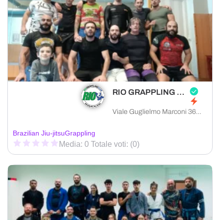
RIO GRAPPLING CLUB PRATO
Viale Guglielmo Marconi 36, 59100 Prato provincia di Prato, Italia
Brazilian Jiu-jitsu
Grappling
Media: 0 Totale voti: (0)