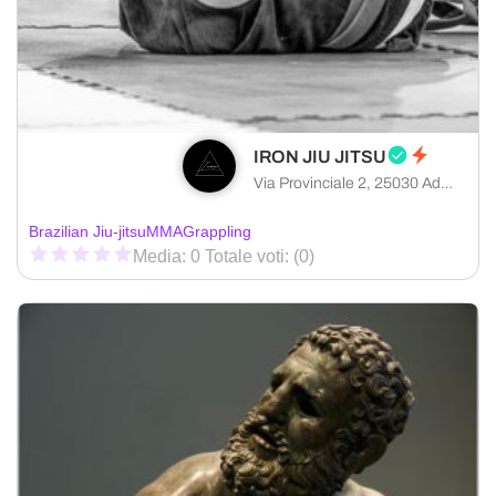
IRON JIU JITSU
Via Provinciale 2, 25030 Adro provincia di Brescia, Italia
Brazilian Jiu-jitsu
MMA
Grappling
Media: 0 Totale voti: (0)