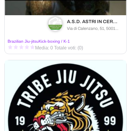
A.S.D. ASTRI IN CERCHIO
Via di Calenzano, 51, 50019 Comune di Sesto Fiorentino FI, Italy
Brazilian Jiu-jitsu
Kick-boxing / K-1
Media: 0 Totale voti: (0)