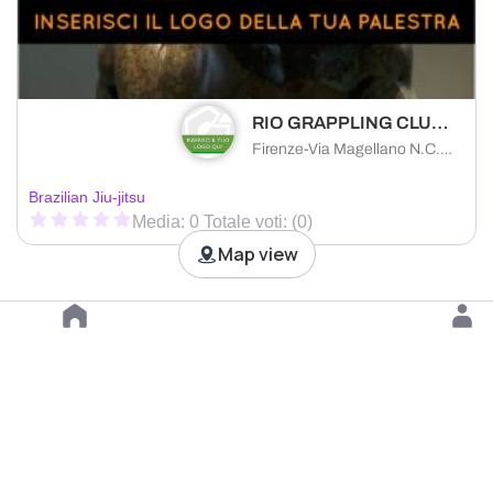
RIO GRAPPLING CLUB FIRENZE
Firenze-Via Magellano N.C. 11, 50127 Firenze FI, Italy
Brazilian Jiu-jitsu
Media: 0 Totale voti: (0)
Map view