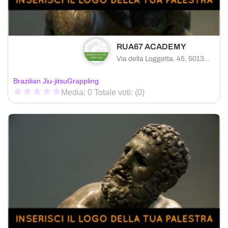
RUA67 ACADEMY
Via della Loggetta, 45, 50135 Firenze FI, Italy
Brazilian Jiu-jitsu
Grappling
Media: 0 Totale voti: (0)