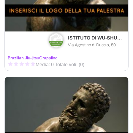
ISTITUTO DI WU-SHU DELLA CITTA' DI FIRENZE
Via Agostino di Duccio, 50142 Florence FI, Italia
Brazilian Jiu-jitsu
Grappling
Media: 0 Totale voti: (0)