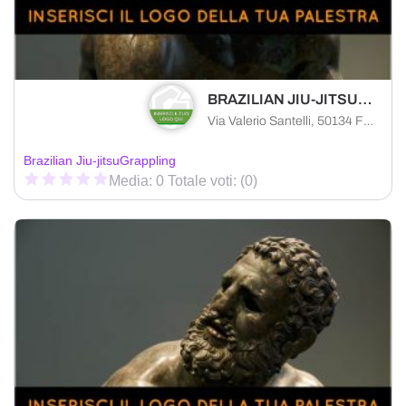
BRAZILIAN JIU-JITSU FIRENZE
Via Valerio Santelli, 50134 Florence FI, Italia
Brazilian Jiu-jitsu
Grappling
Media: 0 Totale voti: (0)