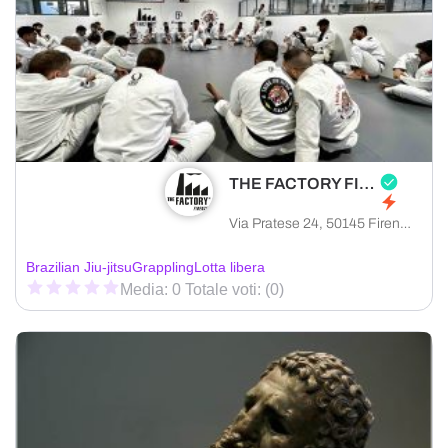
THE FACTORY FIRENZE
Via Pratese 24, 50145 Firenze città metropolitana di Firenze, Italia
Brazilian Jiu-jitsu
Grappling
Lotta libera
Media: 0 Totale voti: (0)