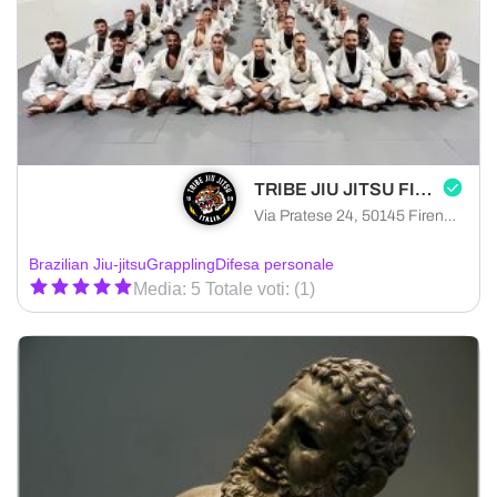
TRIBE JIU JITSU FIRENZE NORD
Via Pratese 24, 50145 Firenze città metropolitana di Firenze, Italia
Brazilian Jiu-jitsu
Grappling
Difesa personale
Media: 5 Totale voti: (1)