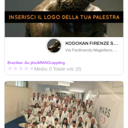
KODOKAN FIRENZE S.S.DILETTANTISTICA A R.L.
Via Ferdinando Magellano, 50127 Firenze FI, Italia
Brazilian Jiu-jitsu
MMA
Grappling
Media: 0 Totale voti: (0)