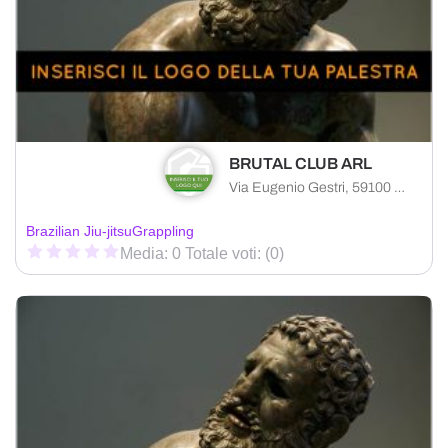
BRUTAL CLUB ARL
Via Eugenio Gestri, 59100 Prato PO, Italia
Brazilian Jiu-jitsu
Grappling
Media: 0 Totale voti: (0)