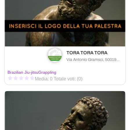
TORA TORA TORA
Via Antonio Gramsci, 50019 Sesto Fiorentino FI, Italia
Brazilian Jiu-jitsu
Grappling
Media: 0 Totale voti: (0)