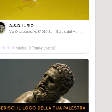
A.S.D. IL RIO
Via Orta Loreto, 4, 84010 Sant'Egidio del Monte Albino SA, Italia
Media: 0 Totale voti: (0)