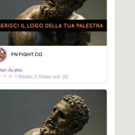
FN FIGHT.CO
lian Jiu-jitsu
Media: 0 Totale voti: (0)