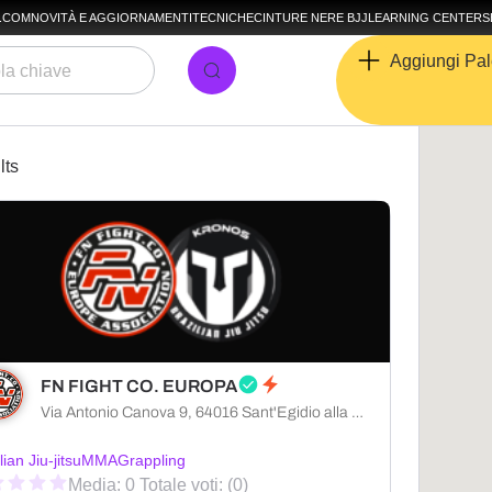
A.COM
NOVITÀ E AGGIORNAMENTI
TECNICHE
CINTURE NERE BJJ
LEARNING CENTER
S
Aggiungi Pal
lts
FN FIGHT CO. EUROPA
Via Antonio Canova 9, 64016 Sant'Egidio alla Vibrata provincia di Teramo, Italia
lian Jiu-jitsu
MMA
Grappling
Media: 0 Totale voti: (0)