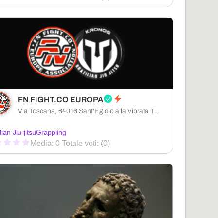
FN FIGHT.CO EUROPA
Via Toscana, 64016 Sant'Egidio alla Vibrata TE, Italia
lian Jiu-jitsu
Grappling
Media: 0 Totale voti: (0)