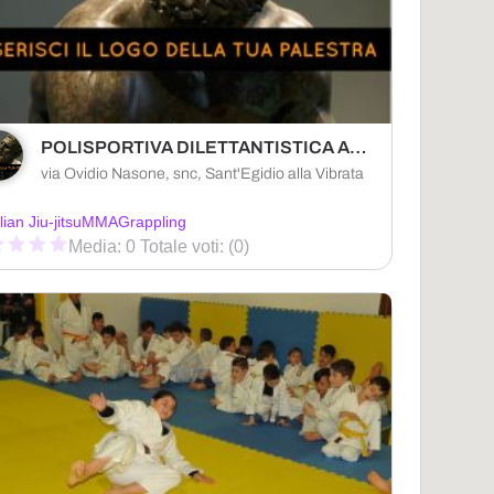
POLISPORTIVA DILETTANTISTICA ALLBLACKS TAEKWONDO ABRUZZO-SANT'EGIDIO ALLA VIBRATA
via Ovidio Nasone, snc, Sant'Egidio alla Vibrata
lian Jiu-jitsu
MMA
Grappling
Media: 0 Totale voti: (0)