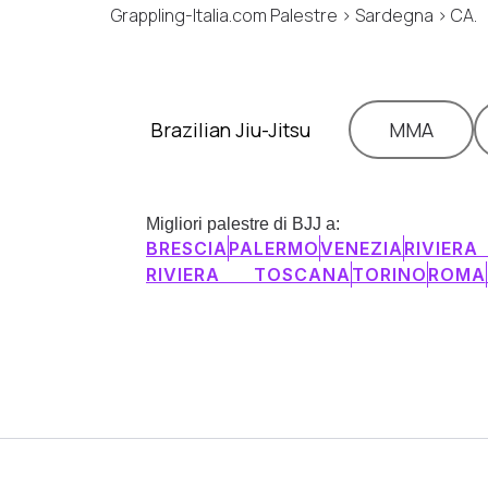
Grappling-Italia.com Palestre > Sardegna > CA.
Brazilian Jiu-Jitsu
MMA
Migliori palestre di BJJ a:
BRESCIA
PALERMO
VENEZIA
RIVIER
RIVIERA TOSCANA
TORINO
ROMA