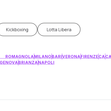
Kickboxing
Lotta Libera
A ROMAGNOLA
MILANO
BARI
VERONA
FIRENZE
CA
CA
GENOVA
BRIANZA
NAPOLI