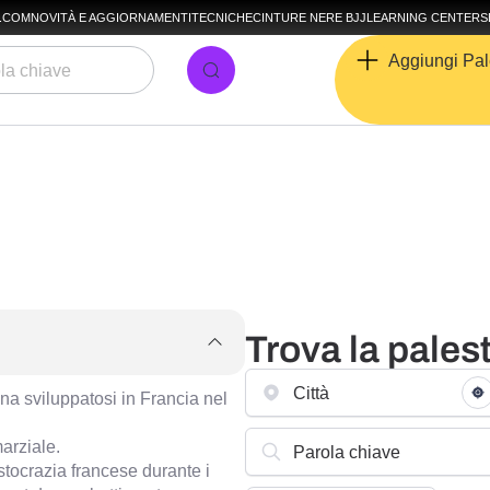
A.COM
NOVITÀ E AGGIORNAMENTI
TECNICHE
CINTURE NERE BJJ
LEARNING CENTER
S
Aggiungi Pal
Trova la pales
a sviluppatosi in Francia nel
marziale.
istocrazia francese durante i