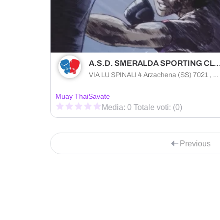
A.S.D. SMERALDA SPORTING 
VIA LU SPINALI 4 Arzachena (SS) 7021 , Sardegna
Muay Thai
Savate
Media: 0 Totale voti: (0)
Previous