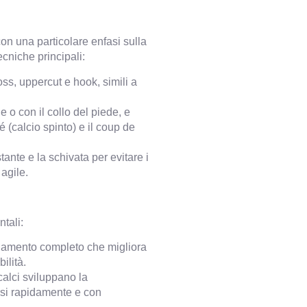
con una particolare enfasi sulla
cniche principali:
ss, uppercut e hook, simili a
e o con il collo del piede, e
é (calcio spinto) e il coup de
ante e la schivata per evitare i
agile.
ntali:
enamento completo che migliora
ilità.
calci sviluppano la
rsi rapidamente e con