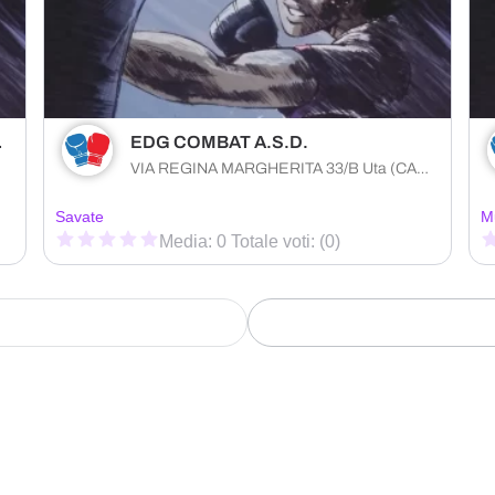
CLUB
EDG COMBAT A.S.D.
VIA REGINA MARGHERITA 33/B Uta (CA) 9010 , Sardegna
Savate
M
Media: 0 Totale voti: (0)