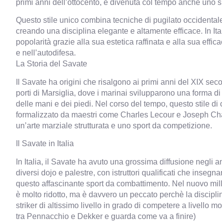
primi anni dell’ottocento, è divenuta col tempo anche uno 
Questo stile unico combina tecniche di pugilato occidentale 
creando una disciplina elegante e altamente efficace. In It
popolarità grazie alla sua estetica raffinata e alla sua effi
e nell’autodifesa.
La Storia del Savate
Il Savate ha origini che risalgono ai primi anni del XIX seco
porti di Marsiglia, dove i marinai svilupparono una forma d
delle mani e dei piedi. Nel corso del tempo, questo stile di
formalizzato da maestri come Charles Lecour e Joseph Cha
un’arte marziale strutturata e uno sport da competizione.
Il Savate in Italia
In Italia, il Savate ha avuto una grossima diffusione negli a
diversi dojo e palestre, con istruttori qualificati che insegna
questo affascinante sport da combattimento. Nel nuovo mille
è molto ridotto, ma è davvero un peccato perchè la disciplin
striker di altissimo livello in grado di competere a livello 
tra Pennacchio e Dekker e guarda come va a finire)