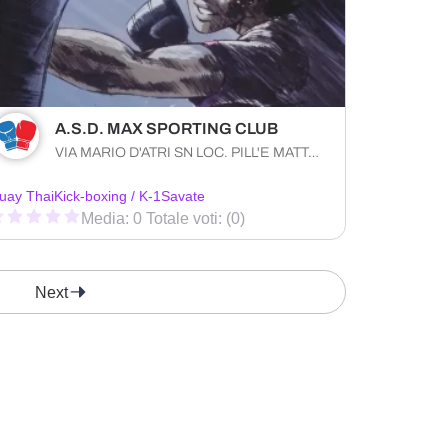
A.S.D. MAX SPORTING CLUB
VIA MARIO D'ATRI SN LOC. PILL'E MATTA Quartucciu (CA) 9044 , Sardegna
uay Thai
Kick-boxing / K-1
Savate
Media: 0 Totale voti: (0)
Next