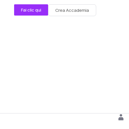
Fai clic qui
Crea Accademia
ppling-Italia.com con
TantraMarketing
|
Ringraziamenti