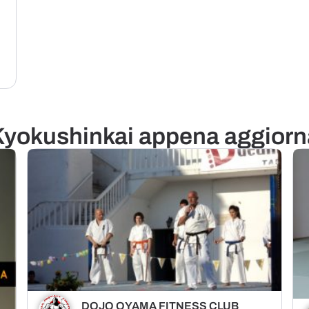
Kyokushinkai appena aggiorn
DOJO OYAMA FITNESS CLUB