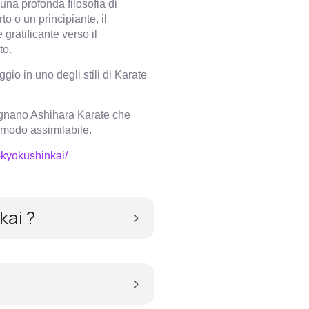
una profonda filosofia di
to o un principiante, il
ratificante verso il
to.
gio in uno degli stili di Karate
egnano Ashihara Karate che
modo assimilabile.
-kyokushinkai/
kai ?