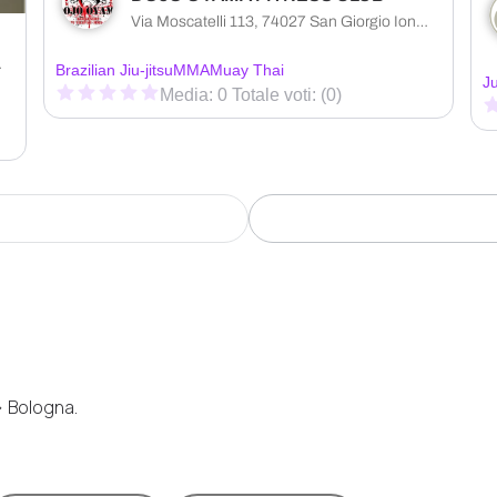
Via Moscatelli 113, 74027 San Giorgio Ionico provincia di Taranto, Italia
, Italia
Brazilian Jiu-jitsu
MMA
Muay Thai
J
Media: 0 Totale voti: (0)
> Bologna.