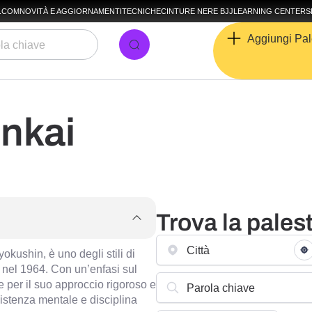
A.COM
NOVITÀ E AGGIORNAMENTI
TECNICHE
CINTURE NERE BJJ
LEARNING CENTER
S
Aggiungi Pal
nkai
Trova la pales
kushin, è uno degli stili di
 nel 1964. Con un’enfasi sul
e per il suo approccio rigoroso e
sistenza mentale e disciplina