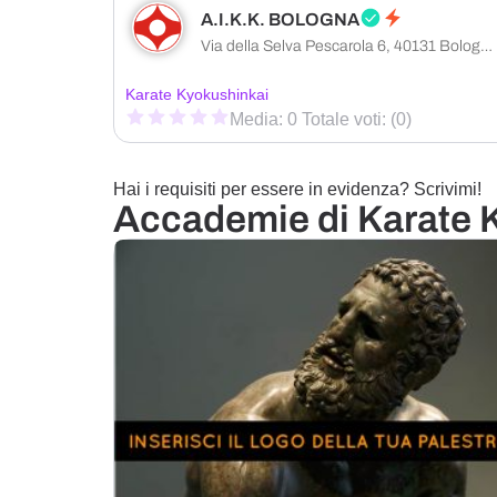
A.I.K.K. BOLOGNA
Via della Selva Pescarola 6, 40131 Bologna città metropolitana di Bologna, Italia
Karate Kyokushinkai
Media: 0 Totale voti: (0)
Hai i requisiti per essere in evidenza? Scrivimi!
Accademie di Karate 