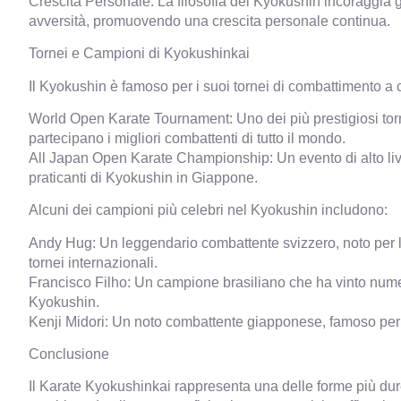
Crescita Personale: La filosofia del Kyokushin incoraggia g
avversità, promuovendo una crescita personale continua.
Tornei e Campioni di Kyokushinkai
Il Kyokushin è famoso per i suoi tornei di combattimento a co
World Open Karate Tournament: Uno dei più prestigiosi tor
partecipano i migliori combattenti di tutto il mondo.
All Japan Open Karate Championship: Un evento di alto livel
praticanti di Kyokushin in Giappone.
Alcuni dei campioni più celebri nel Kyokushin includono:
Andy Hug: Un leggendario combattente svizzero, noto per l
tornei internazionali.
Francisco Filho: Un campione brasiliano che ha vinto numero
Kyokushin.
Kenji Midori: Un noto combattente giapponese, famoso per la
Conclusione
Il Karate Kyokushinkai rappresenta una delle forme più dur