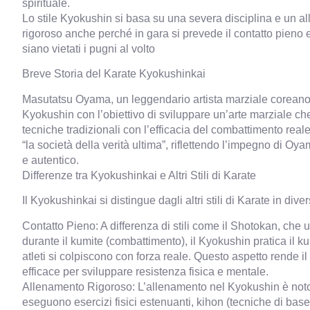
spirituale.
Lo stile Kyokushin si basa su una severa disciplina e un a
rigoroso anche perché in gara si prevede il contatto pien
siano vietati i pugni al volto
Breve Storia del Karate Kyokushinkai
Masutatsu Oyama, un leggendario artista marziale coreano
Kyokushin con l’obiettivo di sviluppare un’arte marziale ch
tecniche tradizionali con l’efficacia del combattimento real
“la società della verità ultima”, riflettendo l’impegno di O
e autentico.
Differenze tra Kyokushinkai e Altri Stili di Karate
Il Kyokushinkai si distingue dagli altri stili di Karate in dive
Contatto Pieno: A differenza di stili come il Shotokan, che ut
durante il kumite (combattimento), il Kyokushin pratica il ku
atleti si colpiscono con forza reale. Questo aspetto rende 
efficace per sviluppare resistenza fisica e mentale.
Allenamento Rigoroso: L’allenamento nel Kyokushin è noto pe
eseguono esercizi fisici estenuanti, kihon (tecniche di base)