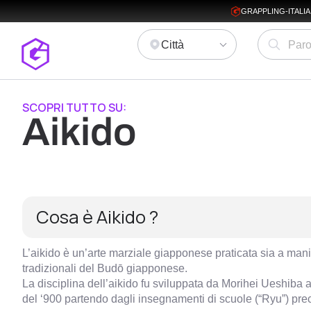
GRAPPLING-ITALI
Città
SCOPRI TUTTO SU:
Aikido
Cosa è Aikido ?
L’aikido è un’arte marziale giapponese praticata sia a man
tradizionali del Budō giapponese.
La disciplina dell’aikido fu sviluppata da Morihei Ueshiba a
del ‘900 partendo dagli insegnamenti di scuole (“Ryu”) pre