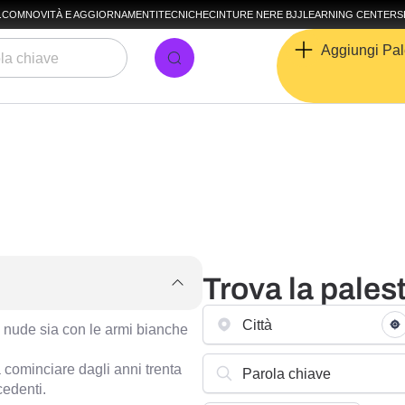
A.COM
NOVITÀ E AGGIORNAMENTI
TECNICHE
CINTURE NERE BJJ
LEARNING CENTER
S
Aggiungi Pal
Trova la palest
i nude sia con le armi bianche
 cominciare dagli anni trenta
cedenti.