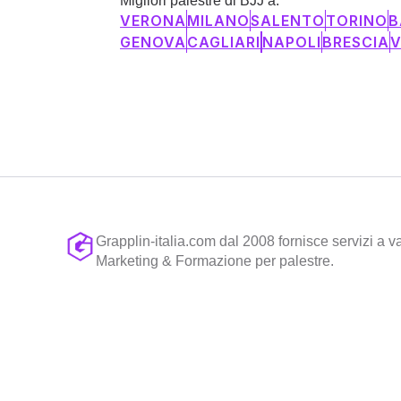
Migliori palestre di BJJ a:
VERONA
MILANO
SALENTO
TORINO
B
GENOVA
CAGLIARI
NAPOLI
BRESCIA
V
Grapplin-italia.com dal 2008 fornisce servizi a va
Marketing & Formazione per palestre.