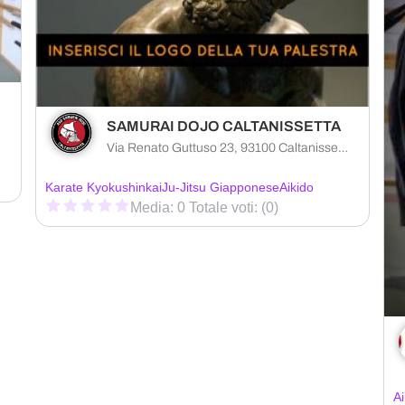
SAMURAI DOJO CALTANISSETTA
Via Renato Guttuso 23, 93100 Caltanissetta provincia di Caltanissetta, Italia
Karate Kyokushinkai
Ju-Jitsu Giapponese
Aikido
Media: 0 Totale voti: (0)
Ai