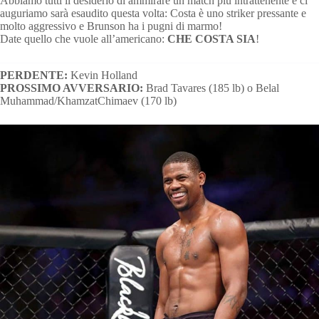
Abbiamo tutti il desiderio di ammirare un match più intrattenente e ci
auguriamo sarà esaudito questa volta: Costa è uno striker pressante e
molto aggressivo e Brunson ha i pugni di marmo!
Date quello che vuole all’americano:
CHE COSTA SIA
!
PERDENTE:
Kevin Holland
PROSSIMO AVVERSARIO:
Brad Tavares (185 lb) o Belal
Muhammad/KhamzatChimaev (170 lb)